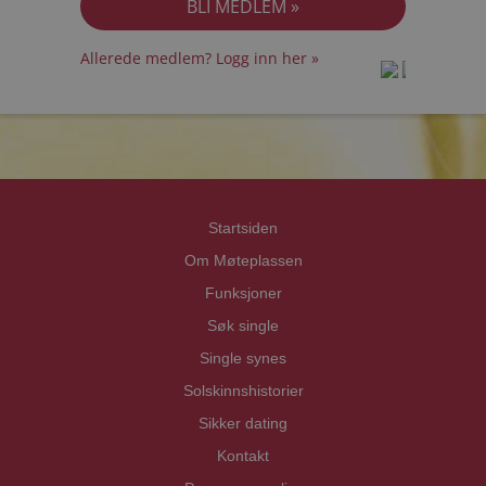
Allerede medlem? Logg inn her »
prot
prot
Priva
Priva
Startsiden
Om Møteplassen
Funksjoner
Søk single
Single synes
Solskinnshistorier
Sikker dating
Kontakt