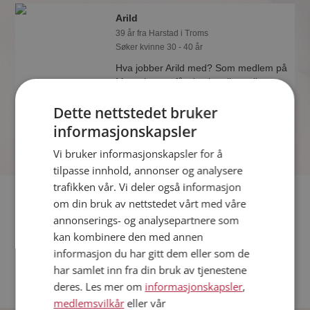
Arild
39 år fra Harstad i Troms
Søker kvinne 30 - 40 år
Hva jobber Arild med? Som medlem på
Møteplassen får du vite alle mulige
detaljer om de single.
Dette nettstedet bruker
informasjonskapsler
Vi bruker informasjonskapsler for å
tilpasse innhold, annonser og analysere
trafikken vår. Vi deler også informasjon
Fler single
om din bruk av nettstedet vårt med våre
annonserings- og analysepartnere som
Flere singlemenn fra Harstad
:
Oj-Man
,
Miko01
,
To Er Best
kan kombinere den med annen
Kvinner fra Harstad
informasjon du har gitt dem eller som de
Date kvinner i Norge
har samlet inn fra din bruk av tjenestene
Date menn i Norge
deres. Les mer om
informasjonskapsler
,
medlemsvilkår
eller vår