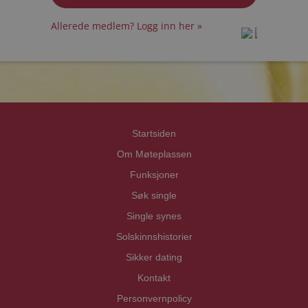
Allerede medlem? Logg inn her »
prot
prot
Priva
Priva
Startsiden
Om Møteplassen
Funksjoner
Søk single
Single synes
Solskinnshistorier
Sikker dating
Kontakt
Personvernpolicy