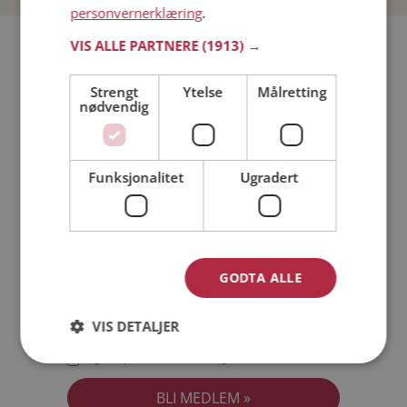
personvernerklæring
.
Bli medlem gratis!
VIS ALLE PARTNERE
(1913) →
Strengt
Ytelse
Målretting
Jeg er en:
Mann
Kvinne
nødvendig
Min alder:
Funksjonalitet
Ugradert
GODTA ALLE
VIS DETALJER
Jeg aksepterer
Medlemsvilkårene
Jeg aksepterer
Personvernreglene