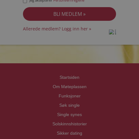
Jeg aksepterer
Personvernreglene
Allerede medlem? Logg inn her »
prot
prot
Priva
Priva
Startsiden
Om Møteplassen
Funksjoner
Søk single
Single synes
Solskinnshistorier
Sikker dating