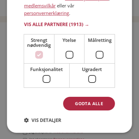
medlemsvilkår
eller vår
Date menn i Norge
personvernerklæring
.
VIS ALLE PARTNERE
(1913) →
Bli medlem gratis!
Strengt
Ytelse
Målretting
nødvendig
Jeg er en:
Mann
Kvinne
Min alder:
Funksjonalitet
Ugradert
GODTA ALLE
VIS DETALJER
Jeg aksepterer
Medlemsvilkårene