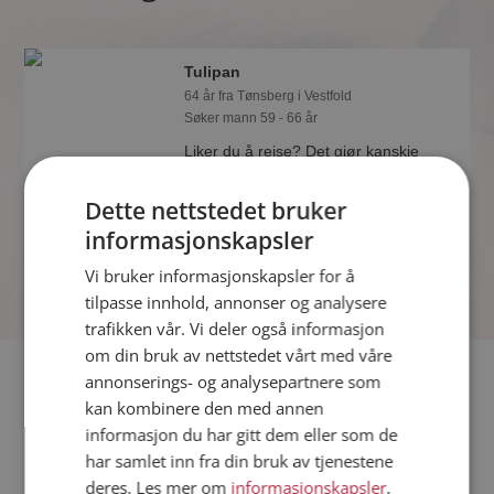
Tulipan
64 år fra Tønsberg i Vestfold
Søker mann 59 - 66 år
Liker du å reise? Det gjør kanskje
Tulipan også. Bli medlem nå for å finne
svaret og mengder av andre
Dette nettstedet bruker
spennende fakta.
informasjonskapsler
Vi bruker informasjonskapsler for å
tilpasse innhold, annonser og analysere
trafikken vår. Vi deler også informasjon
om din bruk av nettstedet vårt med våre
Fler single
annonserings- og analysepartnere som
kan kombinere den med annen
informasjon du har gitt dem eller som de
Flere singlekvinner fra Tønsberg
:
Lovisa
,
Helena
,
alelmy
har samlet inn fra din bruk av tjenestene
Menn fra Tønsberg
deres. Les mer om
informasjonskapsler
,
Date kvinner i Norge