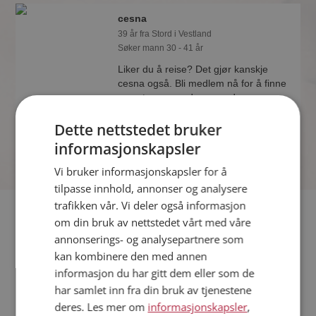
cesna
39 år fra Stord i Vestland
Søker mann 30 - 41 år
Liker du å reise? Det gjør kanskje
cesna også. Bli medlem nå for å finne
svaret og mengder av andre
spennende fakta.
Dette nettstedet bruker
informasjonskapsler
Vi bruker informasjonskapsler for å
tilpasse innhold, annonser og analysere
trafikken vår. Vi deler også informasjon
Fler single
om din bruk av nettstedet vårt med våre
annonserings- og analysepartnere som
Flere singlekvinner fra Stord
:
Gunhild03
,
Mette M
,
kan kombinere den med annen
Haugammel62
informasjon du har gitt dem eller som de
Menn fra Stord
har samlet inn fra din bruk av tjenestene
Date kvinner i Norge
deres. Les mer om
informasjonskapsler
,