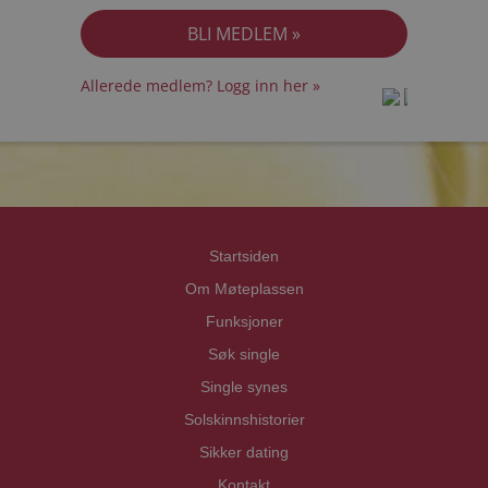
Allerede medlem? Logg inn her »
prot
prot
Priva
Priva
Startsiden
Om Møteplassen
Funksjoner
Søk single
Single synes
Solskinnshistorier
Sikker dating
Kontakt