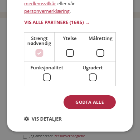
Date menn i Norge
medlemsvilkår
eller vår
personvernerklæring
.
VIS ALLE PARTNERE
(1695) →
Bli medlem gratis!
Strengt
Ytelse
Målretting
nødvendig
Jeg er en:
Mann
Kvinne
Min alder:
Funksjonalitet
Ugradert
GODTA ALLE
VIS DETALJER
Jeg aksepterer
Medlemsvilkårene
Jeg aksepterer
Personvernreglene