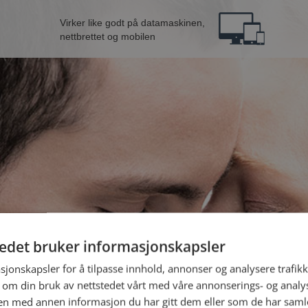
Virker like godt på datamaskinen,
nettbrettet og mobilen
tedet bruker informasjonskapsler
nn fra Bjørnafjorden
B
sjonskapsler for å tilpasse innhold, annonser og analysere trafikk
 om din bruk av nettstedet vårt med våre annonserings- og anal
n med annen informasjon du har gitt dem eller som de har samlet
Jeg er en: