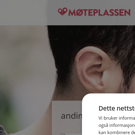
Dette netts
andiman, single ma
Vi bruker informa
også informasjon
kan kombinere de