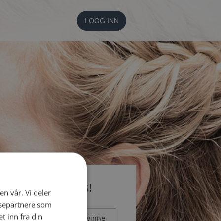
LOGG INN
li medlem gratis!
en vår. Vi deler
ysepartnere som
 inn fra din
Mann
Kvinne