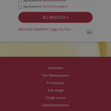
Jeg aksepterer
Medlemsvilkårene
Jeg aksepterer
Personvernreglene
Allerede medlem? Logg inn her »
prot
prot
Priva
Priva
Startsiden
Om Møteplassen
Funksjoner
Søk single
Single synes
Solskinnshistorier