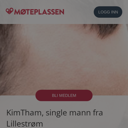
LOGG INN
BLI MEDLEM
KimTham, single mann fra
Lillestrøm