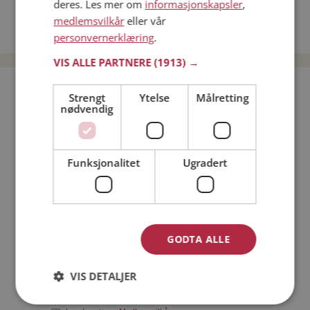
deres. Les mer om
informasjonskapsler
,
Date kvinner i Norge
medlemsvilkår
eller vår
Date menn i Norge
personvernerklæring
.
VIS ALLE PARTNERE
(1913) →
Bli medlem gratis!
Strengt
Ytelse
Målretting
nødvendig
Jeg er en:
Mann
Kvinne
Funksjonalitet
Ugradert
Min alder:
GODTA ALLE
VIS DETALJER