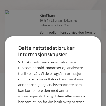
KimTham
36 år fra Lillestrøm i Akershus
Søker kvinne 22 - 32 år
Som medlem kan du vise deg frem for
KimTham og tusener av andre single
på Møteplassen! Ta sjansen og se
Dette nettstedet bruker
hvem som synes du er interessant.
informasjonskapsler
Vi bruker informasjonskapsler for å
tilpasse innhold, annonser og analysere
trafikken vår. Vi deler også informasjon
om din bruk av nettstedet vårt med våre
Fler single
annonserings- og analysepartnere som
kan kombinere den med annen
Flere singlemenn fra Lillestrøm
:
Naturlig75
,
Havefunwithm
,
informasjon du har gitt dem eller som de
Samir 85
har samlet inn fra din bruk av tjenestene
Kvinner fra Lillestrøm