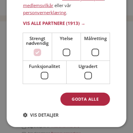
medlemsvilkår
eller vår
Date menn i Norge
personvernerklæring
.
VIS ALLE PARTNERE
(1913) →
Bli medlem gratis!
Strengt
Ytelse
Målretting
nødvendig
Jeg er en:
Mann
Kvinne
Min alder:
Funksjonalitet
Ugradert
GODTA ALLE
VIS DETALJER
Jeg aksepterer
Medlemsvilkårene