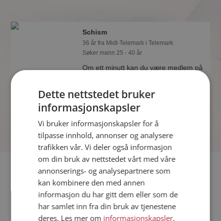
Schism
36 år fra Midt-Telemark i Telemark
Søker mann 25 - 40 år
Om ett minutt kan du være medlem på
Møteplassen, og se om Schism er
drømmende eller praktisk! Det er
Dette nettstedet bruker
lettere å finne kjærligheten på nettet!
informasjonskapsler
Vi bruker informasjonskapsler for å
tilpasse innhold, annonser og analysere
trafikken vår. Vi deler også informasjon
om din bruk av nettstedet vårt med våre
Fler single
annonserings- og analysepartnere som
kan kombinere den med annen
informasjon du har gitt dem eller som de
Flere singlekvinner fra Midt-Telemark
:
Emmy
,
Agga
,
Idetfri
har samlet inn fra din bruk av tjenestene
Menn fra Midt-Telemark
deres. Les mer om
informasjonskapsler
,
Date kvinner i Norge