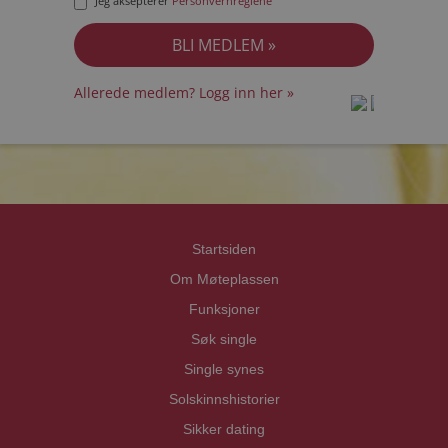
Jeg aksepterer
Personvernreglene
Allerede medlem? Logg inn her »
prot
prot
Priva
Priva
Startsiden
Om Møteplassen
Funksjoner
Søk single
Single synes
Solskinnshistorier
Sikker dating