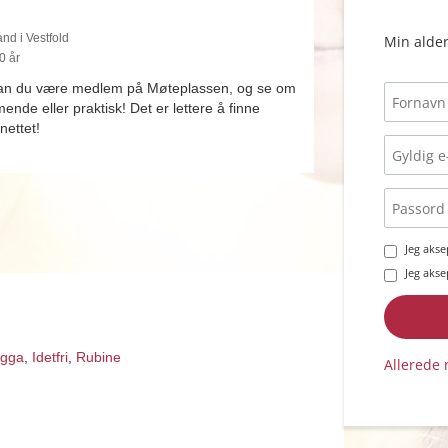
nd i Vestfold
Min alder
0 år
kan du være medlem på Møteplassen, og se om
de eller praktisk! Det er lettere å finne
nettet!
Jeg aks
Jeg aks
gga
,
Idetfri
,
Rubine
Allerede 