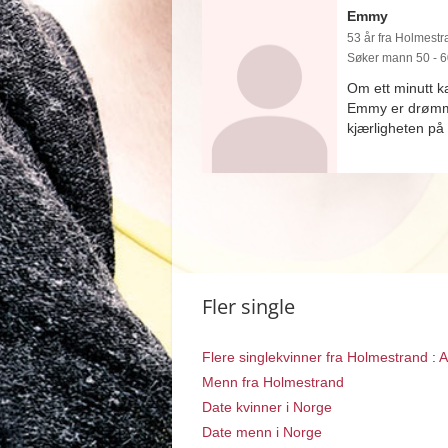
Emmy
53 år fra Holmestra
Søker mann 50 - 6
Om ett minutt 
Emmy er drømmen
kjærligheten på 
Fler single
Flere singlekvinner fra Holmestrand
:
A
Menn fra Holmestrand
Date kvinner i Norge
Date menn i Norge