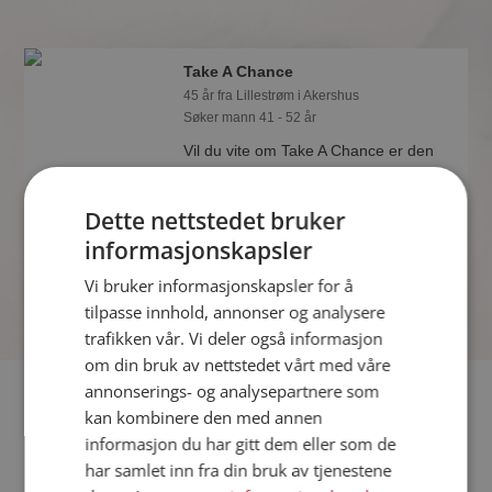
Take A Chance
45 år fra Lillestrøm i Akershus
Søker mann 41 - 52 år
Vil du vite om Take A Chance er den
rette for deg? Bli medlem og se hva
Take A Chance liker å gjøre om
Dette nettstedet bruker
kvelden. Kanskje en treningsentusiast
som deg selv?
informasjonskapsler
Vi bruker informasjonskapsler for å
tilpasse innhold, annonser og analysere
trafikken vår. Vi deler også informasjon
om din bruk av nettstedet vårt med våre
annonserings- og analysepartnere som
Fler single
kan kombinere den med annen
informasjon du har gitt dem eller som de
Flere singlekvinner fra Lillestrøm
:
Luna
,
Guran
,
N78
har samlet inn fra din bruk av tjenestene
Menn fra Lillestrøm