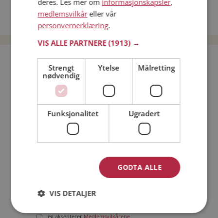
deres. Les mer om
informasjonskapsler
,
Date kvinner i Norge
medlemsvilkår
eller vår
Date menn i Norge
personvernerklæring
.
VIS ALLE PARTNERE
(1913) →
Bli medlem gratis!
Strengt
Ytelse
Målretting
nødvendig
Jeg er en:
Mann
Kvinne
Funksjonalitet
Ugradert
Min alder:
GODTA ALLE
VIS DETALJER
Jeg aksepterer
Medlemsvilkårene