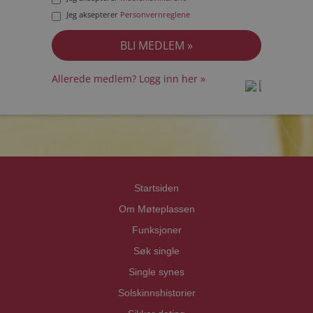
Jeg aksepterer
Personvernreglene
Allerede medlem? Logg inn her »
prot
prot
Priva
Priva
Startsiden
Om Møteplassen
Funksjoner
Søk single
Single synes
Solskinnshistorier