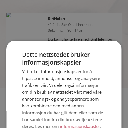
SiriHelen
41 år fra Sør-Odal i Innlandet
Søker mann 30 - 47 år
Du kan chatte live med SiriHelen og
alle de andre single hvis du er medlem
på Møteplassen. Det er raskt og enkelt
Dette nettstedet bruker
å bli medlem.
informasjonskapsler
Vi bruker informasjonskapsler for å
tilpasse innhold, annonser og analysere
trafikken vår. Vi deler også informasjon
om din bruk av nettstedet vårt med våre
Fler single
annonserings- og analysepartnere som
kan kombinere den med annen
informasjon du har gitt dem eller som de
Flere singlekvinner fra Sør-Odal
:
Lisalisa
,
Calmi
,
Landlig0
har samlet inn fra din bruk av tjenestene
Menn fra Sør-Odal
deres. Les mer om
informasjonskapsler
,
Date kvinner i Norge