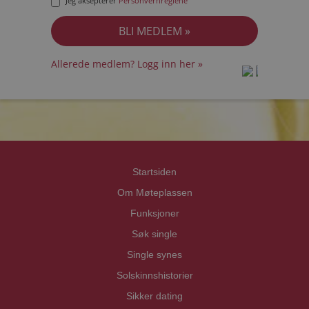
Jeg aksepterer
Personvernreglene
Allerede medlem? Logg inn her »
prot
prot
Priva
Priva
Startsiden
Om Møteplassen
Funksjoner
Søk single
Single synes
Solskinnshistorier
Sikker dating