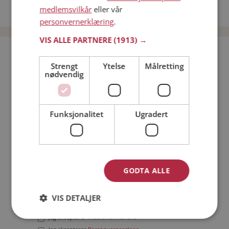
medlemsvilkår
eller vår
Date menn i Norge
personvernerklæring
.
VIS ALLE PARTNERE
(1913) →
Bli medlem gratis!
Strengt
Ytelse
Målretting
nødvendig
Jeg er en:
Mann
Kvinne
Min alder:
Funksjonalitet
Ugradert
GODTA ALLE
VIS DETALJER
Jeg aksepterer
Medlemsvilkårene