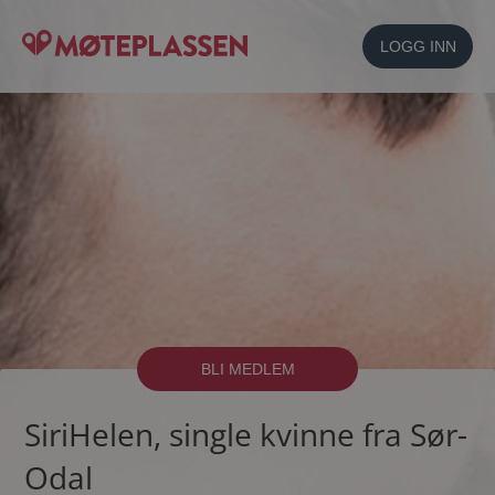
LOGG INN
BLI MEDLEM
SiriHelen, single kvinne fra Sør-
Odal