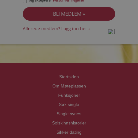
Jeg aksepterer
Personvernreglene
Allerede medlem? Logg inn her »
prot
prot
Priva
Priva
Startsiden
Om Møteplassen
Funksjoner
Søk single
Single synes
Solskinnshistorier
Sikker dating