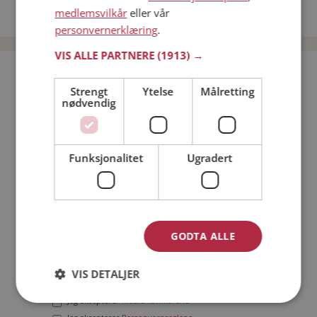
medlemsvilkår
eller vår
Date menn i Norge
personvernerklæring
.
VIS ALLE PARTNERE
(1913) →
Bli medlem gratis!
Strengt
Ytelse
Målretting
nødvendig
Jeg er en:
Mann
Kvinne
Min alder:
Funksjonalitet
Ugradert
GODTA ALLE
VIS DETALJER
Jeg aksepterer
Medlemsvilkårene