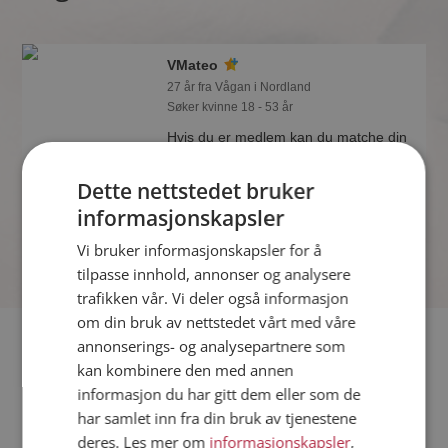
VMateo
27 år fra Vågan i Nordland
Søker kvinne 18 - 53 år
Hvis du er medlem kan du matche din
personlighet mot VMateo eller noen av
de andre single. Kanskje passer dere
Dette nettstedet bruker
sammen som hånd i hanske?
informasjonskapsler
Vi bruker informasjonskapsler for å
tilpasse innhold, annonser og analysere
trafikken vår. Vi deler også informasjon
om din bruk av nettstedet vårt med våre
Fler single
annonserings- og analysepartnere som
kan kombinere den med annen
informasjon du har gitt dem eller som de
Flere singlemenn fra Vågan
:
ted64
,
Jrlie
,
Eindride
har samlet inn fra din bruk av tjenestene
Kvinner fra Vågan
deres. Les mer om
informasjonskapsler
,
Date kvinner i Norge