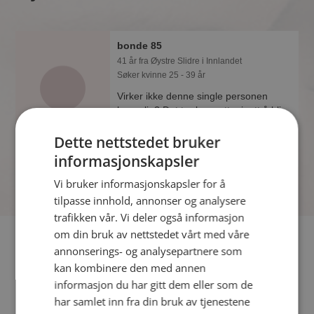
bonde 85
41 år fra Øystre Slidre i Innlandet
Søker kvinne 25 - 39 år
Virker ikke denne single personen
hyggelig? Det tar bare ett minutt å bli
medlem på Møteplassen, slik at du kan
Dette nettstedet bruker
finne ut alt om bonde 85.
informasjonskapsler
Vi bruker informasjonskapsler for å
tilpasse innhold, annonser og analysere
trafikken vår. Vi deler også informasjon
om din bruk av nettstedet vårt med våre
Fler single
annonserings- og analysepartnere som
kan kombinere den med annen
Flere singlemenn fra Øystre Slidre
:
SteinHa63
,
IngvarS
,
informasjon du har gitt dem eller som de
Gaute
har samlet inn fra din bruk av tjenestene
Kvinner fra Øystre Slidre