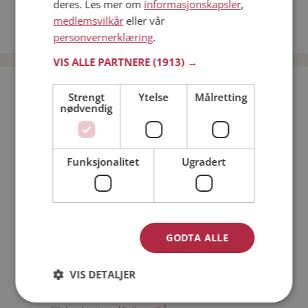
deres. Les mer om
informasjonskapsler
,
Date kvinner i Norge
medlemsvilkår
eller vår
Date menn i Norge
personvernerklæring
.
VIS ALLE PARTNERE
(1913) →
Bli medlem gratis!
Strengt
Ytelse
Målretting
nødvendig
Jeg er en:
Mann
Kvinne
Funksjonalitet
Ugradert
Min alder:
GODTA ALLE
VIS DETALJER