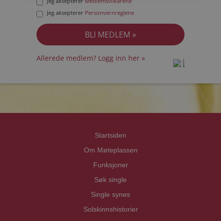
Jeg aksepterer
Medlemsvilkårene
Jeg aksepterer
Personvernreglene
Allerede medlem? Logg inn her »
prot
prot
Priva
Priva
Startsiden
Om Møteplassen
Funksjoner
Søk single
Single synes
Solskinnshistorier