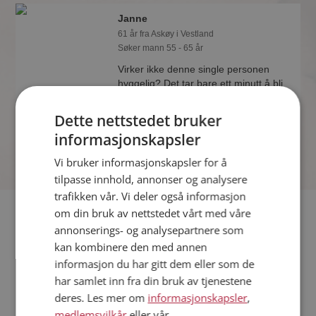
Janne
61 år fra Askøy i Vestland
Søker mann 55 - 65 år
Virker ikke denne single personen
hyggelig? Det tar bare ett minutt å bli
medlem på Møteplassen, slik at du kan
finne ut alt om Janne.
Dette nettstedet bruker
informasjonskapsler
Vi bruker informasjonskapsler for å
tilpasse innhold, annonser og analysere
trafikken vår. Vi deler også informasjon
Fler single
om din bruk av nettstedet vårt med våre
annonserings- og analysepartnere som
kan kombinere den med annen
Flere singlekvinner fra Askøy
:
Anhelina
,
Nygodstart
,
Jama
informasjon du har gitt dem eller som de
Menn fra Askøy
har samlet inn fra din bruk av tjenestene
Date kvinner i Norge
deres. Les mer om
informasjonskapsler
,
Date menn i Norge
medlemsvilkår
eller vår