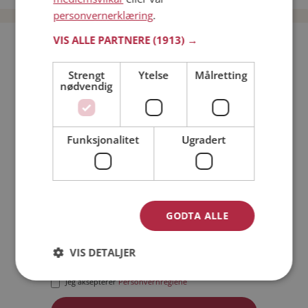
personvernerklæring
.
VIS ALLE PARTNERE
(1913) →
Bli medlem gratis!
Strengt
Ytelse
Målretting
nødvendig
Jeg er en:
Mann
Kvinne
Min alder:
Funksjonalitet
Ugradert
GODTA ALLE
VIS DETALJER
Jeg aksepterer
Medlemsvilkårene
Jeg aksepterer
Personvernreglene