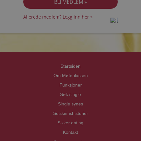
Allerede medlem? Logg inn her »
prot
prot
Priva
Priva
Startsiden
Om Møteplassen
Funksjoner
Søk single
Single synes
Solskinnshistorier
Sikker dating
Kontakt