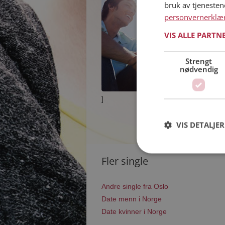
bruk av tjeneste
personvernerklæ
VIS ALLE PARTN
Strengt
nødvendig
]
VIS DETALJER
Fler single
Andre single fra Oslo
Date menn i Norge
Date kvinner i Norge