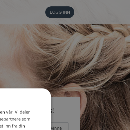
LOGG INN
li medlem gratis!
en vår. Vi deler
ysepartnere som
 inn fra din
Mann
Kvinne