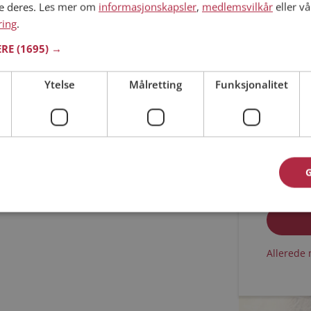
ne deres. Les mer om
informasjonskapsler
,
medlemsvilkår
eller vå
ring
.
Min alder
ERE
(1695) →
Ytelse
Målretting
Funksjonalitet
Jeg aks
Jeg aks
Allerede 