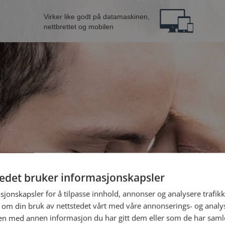
Virker like godt på datamaskinen,
nettbrettet og mobilen
tedet bruker informasjonskapsler
B
sjonskapsler for å tilpasse innhold, annonser og analysere trafikk
 om din bruk av nettstedet vårt med våre annonserings- og anal
n med annen informasjon du har gitt dem eller som de har samlet
Jeg er en: