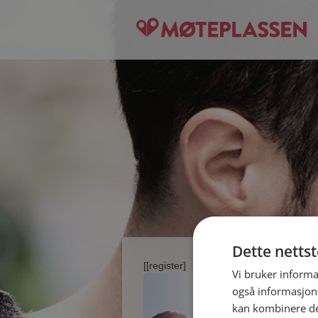
Dette netts
[[register]
Vi bruker informa
også informasjon
kan kombinere de