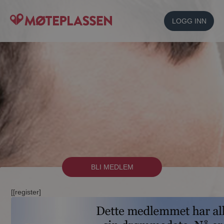
LOGG INN
BLI MEDLEM
[[register]