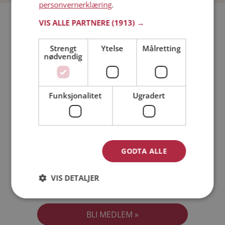
personvernerklæring
.
Bli medlem gratis!
VIS ALLE PARTNERE
(1913) →
Strengt
Ytelse
Målretting
Jeg er en:
Mann
Kvinne
nødvendig
Min alder:
Funksjonalitet
Ugradert
GODTA ALLE
VIS DETALJER
Jeg aksepterer
Medlemsvilkårene
Jeg aksepterer
Personvernreglene