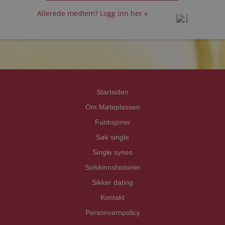
Allerede medlem? Logg inn her »
prot
prot
Priva
Priva
Startsiden
Om Møteplassen
Funksjoner
Søk single
Single synes
Solskinnshistorier
Sikker dating
Kontakt
Personvernpolicy