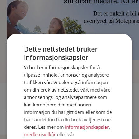
Dette nettstedet bruker
informasjonskapsler
]
Vi bruker informasjonskapsler for å
tilpasse innhold, annonser og analysere
trafikken vår. Vi deler også informasjon
om din bruk av nettstedet vårt med våre
Fler single
annonserings- og analysepartnere som
kan kombinere den med annen
Andre single fra Oslo
informasjon du har gitt dem eller som de
Date menn i Norge
har samlet inn fra din bruk av tjenestene
Date kvinner i Norge
deres. Les mer om
informasjonskapsler
,
medlemsvilkår
eller vår