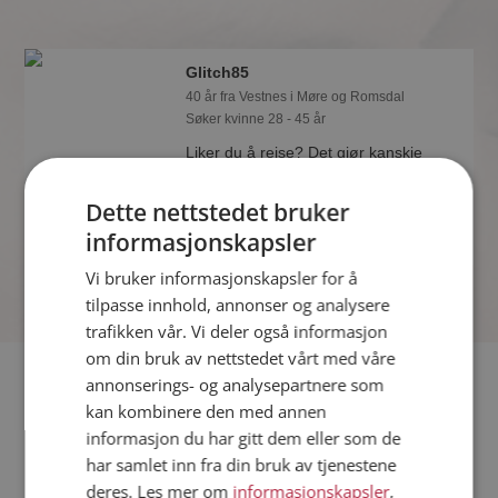
Glitch85
40 år fra Vestnes i Møre og Romsdal
Søker kvinne 28 - 45 år
Liker du å reise? Det gjør kanskje
Glitch85 også. Bli medlem nå for å
finne svaret og mengder av andre
Dette nettstedet bruker
spennende fakta.
informasjonskapsler
Vi bruker informasjonskapsler for å
tilpasse innhold, annonser og analysere
trafikken vår. Vi deler også informasjon
om din bruk av nettstedet vårt med våre
Fler single
annonserings- og analysepartnere som
kan kombinere den med annen
informasjon du har gitt dem eller som de
Flere singlemenn fra Vestnes
:
Thomas08
,
Biffen
,
vetle18
har samlet inn fra din bruk av tjenestene
Kvinner fra Vestnes
deres. Les mer om
informasjonskapsler
,
Date kvinner i Norge