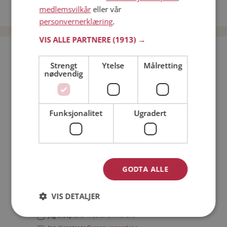
medlemsvilkår
eller vår
Date menn i Norge
personvernerklæring
.
VIS ALLE PARTNERE
(1913) →
Bli medlem gratis!
Strengt
Ytelse
Målretting
nødvendig
Jeg er en:
Mann
Kvinne
Min alder:
Funksjonalitet
Ugradert
GODTA ALLE
VIS DETALJER
Jeg aksepterer
Medlemsvilkårene