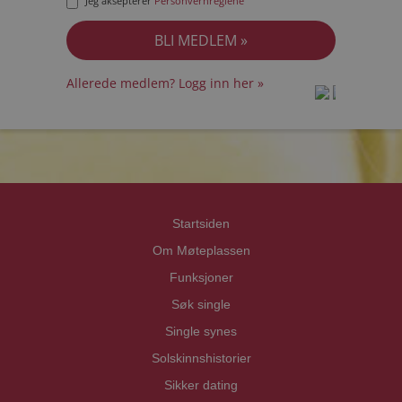
Jeg aksepterer
Personvernreglene
Allerede medlem? Logg inn her »
prot
prot
Priva
Priva
Startsiden
Om Møteplassen
Funksjoner
Søk single
Single synes
Solskinnshistorier
Sikker dating