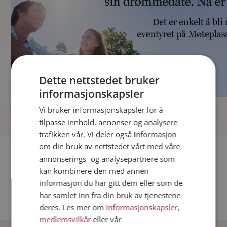
Dette nettstedet bruker
informasjonskapsler
]
Vi bruker informasjonskapsler for å
tilpasse innhold, annonser og analysere
trafikken vår. Vi deler også informasjon
om din bruk av nettstedet vårt med våre
Fler single
annonserings- og analysepartnere som
kan kombinere den med annen
Andre single fra Oslo
informasjon du har gitt dem eller som de
Date menn i Norge
har samlet inn fra din bruk av tjenestene
Date kvinner i Norge
deres. Les mer om
informasjonskapsler
,
medlemsvilkår
eller vår