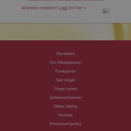
Allerede medlem? Logg inn her »
prot
prot
Priva
Priva
Startsiden
Om Møteplassen
Funksjoner
Søk single
Single synes
Solskinnshistorier
Sikker dating
Kontakt
Personvernpolicy