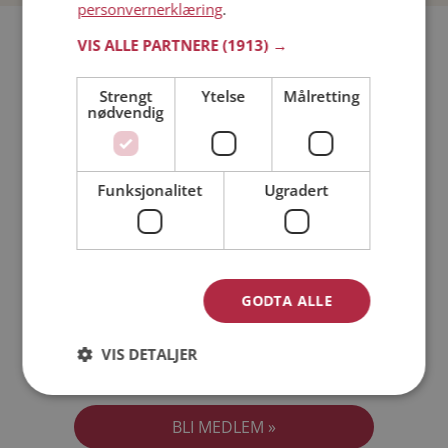
personvernerklæring
.
Bli medlem gratis!
VIS ALLE PARTNERE
(1913) →
Strengt
Ytelse
Målretting
Jeg er en:
Mann
Kvinne
nødvendig
Min alder:
Funksjonalitet
Ugradert
GODTA ALLE
VIS DETALJER
Jeg aksepterer
Medlemsvilkårene
Jeg aksepterer
Personvernreglene