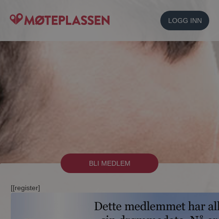
LOGG INN
BLI MEDLEM
[[register]