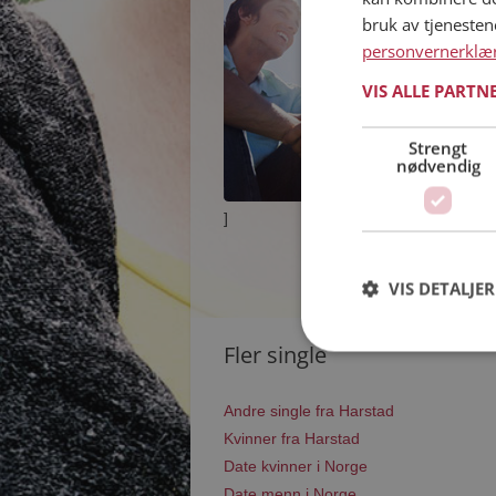
bruk av tjeneste
personvernerklæ
VIS ALLE PARTN
Strengt
nødvendig
]
VIS DETALJER
Fler single
Andre single fra Harstad
Kvinner fra Harstad
Date kvinner i Norge
Date menn i Norge