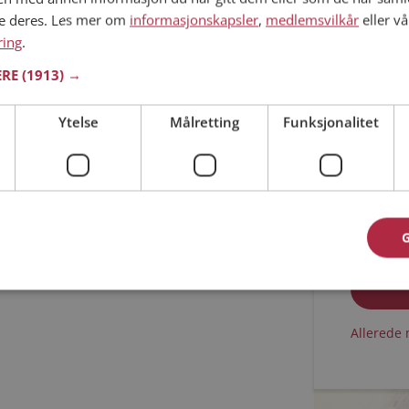
ne deres. Les mer om
informasjonskapsler
,
medlemsvilkår
eller vå
Min alder
ring
.
ERE
(1913) →
Ytelse
Målretting
Funksjonalitet
Jeg aks
Jeg aks
Allerede 