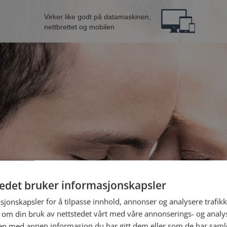
Virker like godt på datamaskinen,
nettbrettet og mobilen
tedet bruker informasjonskapsler
B
sjonskapsler for å tilpasse innhold, annonser og analysere trafikk
 om din bruk av nettstedet vårt med våre annonserings- og anal
Jeg er en:
n med annen informasjon du har gitt dem eller som de har samlet