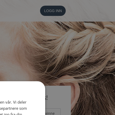
LOGG INN
li medlem gratis!
en vår. Vi deler
ysepartnere som
Mann
Kvinne
 inn fra din