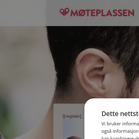
Dette netts
[[register]
Vi bruker informa
også informasjon
kan kombinere de