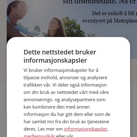
Dette nettstedet bruker
informasjonskapsler
]
Vi bruker informasjonskapsler for å
tilpasse innhold, annonser og analysere
trafikken vår. Vi deler også informasjon
Fler single
om din bruk av nettstedet vårt med våre
annonserings- og analysepartnere som
kan kombinere den med annen
Andre single fra Aurskog-Høland
informasjon du har gitt dem eller som de
Kvinner fra Aurskog-Høland
har samlet inn fra din bruk av tjenestene
Date kvinner i Norge
deres. Les mer om
informasjonskapsler
,
Date menn i Norge
medlemsvilkår
eller vår