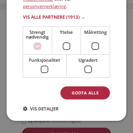
personvernerklæring
.
VIS ALLE PARTNERE
(1913) →
Bli medlem gratis!
Strengt
Ytelse
Målretting
nødvendig
Jeg er en:
Mann
Kvinne
Min alder:
Funksjonalitet
Ugradert
GODTA ALLE
VIS DETALJER
Jeg aksepterer
Medlemsvilkårene
Jeg aksepterer
Personvernreglene