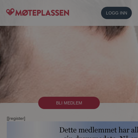
LOGG INN
BLI MEDLEM
[[register]