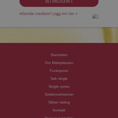
Allerede medlem? Logg inn her »
prot
prot
Priva
Priva
Startsiden
Om Møteplassen
Funksjoner
Søk single
Single synes
Solskinnshistorier
Sikker dating
Kontakt