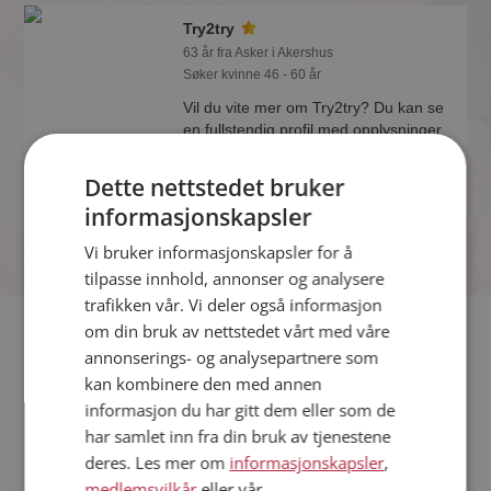
Try2try
63 år fra Asker i Akershus
Søker kvinne 46 - 60 år
Vil du vite mer om Try2try? Du kan se
en fullstendig profil med opplysninger
og bilder hvis du er medlem på
Møteplassen.
Dette nettstedet bruker
informasjonskapsler
Vi bruker informasjonskapsler for å
tilpasse innhold, annonser og analysere
trafikken vår. Vi deler også informasjon
Fler single
om din bruk av nettstedet vårt med våre
annonserings- og analysepartnere som
kan kombinere den med annen
Flere singlemenn fra Asker
:
Minvår21
,
koks50
,
astra
informasjon du har gitt dem eller som de
Kvinner fra Asker
har samlet inn fra din bruk av tjenestene
Date kvinner i Norge
deres. Les mer om
informasjonskapsler
,
Date menn i Norge
medlemsvilkår
eller vår