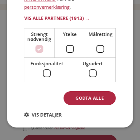
personvernerklæring
.
VIS ALLE PARTNERE
(1913) →
Bli medlem gratis!
Strengt
Ytelse
Målretting
nødvendig
Jeg er en:
Mann
Kvinne
Min alder:
Funksjonalitet
Ugradert
GODTA ALLE
VIS DETALJER
Jeg aksepterer
Medlemsvilkårene
Jeg aksepterer
Personvernreglene