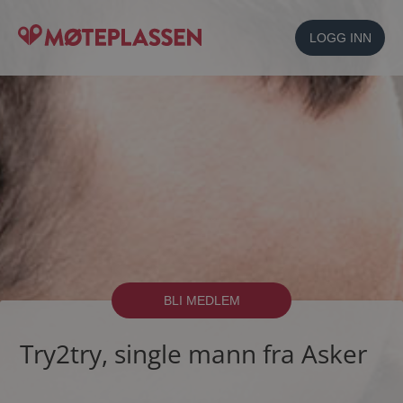
LOGG INN
BLI MEDLEM
Try2try, single mann fra Asker