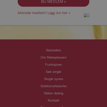
Allerede medlem? Logg inn her »
prot
prot
Priva
Priva
Startsiden
Om Møteplassen
Funksjoner
Søk single
Single synes
Solskinnshistorier
Sikker dating
Kontakt