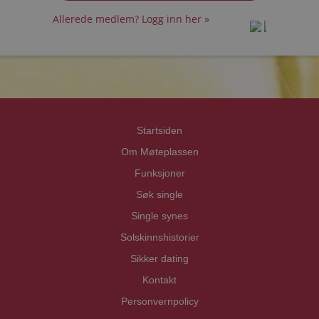
Allerede medlem? Logg inn her »
prot
prot
Priva
Priva
Startsiden
Om Møteplassen
Funksjoner
Søk single
Single synes
Solskinnshistorier
Sikker dating
Kontakt
Personvernpolicy