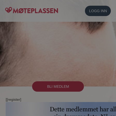
LOGG INN
BLI MEDLEM
[[register]