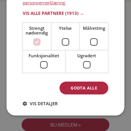
personvernerklæring
.
Bli medlem gratis!
VIS ALLE PARTNERE
(1913) →
Strengt
Ytelse
Målretting
Jeg er en:
Mann
Kvinne
nødvendig
Min alder:
Funksjonalitet
Ugradert
GODTA ALLE
VIS DETALJER
Jeg aksepterer
Medlemsvilkårene
Jeg aksepterer
Personvernreglene