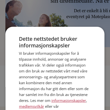
Dette nettstedet bruker
informasjonskapsler
]
Vi bruker informasjonskapsler for å
tilpasse innhold, annonser og analysere
trafikken vår. Vi deler også informasjon
om din bruk av nettstedet vårt med våre
Fler single
annonserings- og analysepartnere som
kan kombinere den med annen
Andre single fra Oslo
informasjon du har gitt dem eller som de
Date menn i Norge
har samlet inn fra din bruk av tjenestene
Date kvinner i Norge
deres. Les mer om
informasjonskapsler
,
medlemsvilkår
eller vår