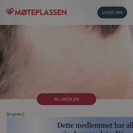
LOGG INN
BLI MEDLEM
[[register]