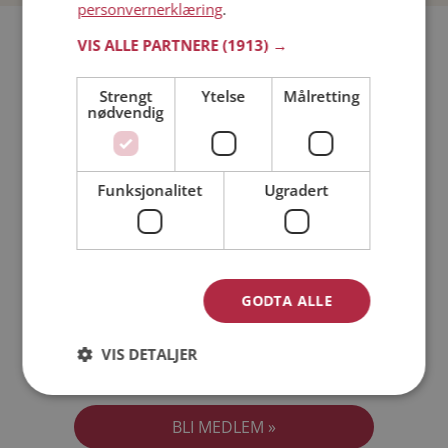
personvernerklæring
.
Bli medlem gratis!
VIS ALLE PARTNERE
(1913) →
Strengt
Ytelse
Målretting
Jeg er en:
Mann
Kvinne
nødvendig
Min alder:
Funksjonalitet
Ugradert
GODTA ALLE
VIS DETALJER
Jeg aksepterer
Medlemsvilkårene
Jeg aksepterer
Personvernreglene