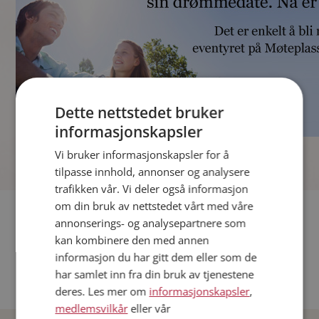
Dette nettstedet bruker
informasjonskapsler
]
Vi bruker informasjonskapsler for å
tilpasse innhold, annonser og analysere
trafikken vår. Vi deler også informasjon
om din bruk av nettstedet vårt med våre
Fler single
annonserings- og analysepartnere som
kan kombinere den med annen
Andre single fra Oslo
informasjon du har gitt dem eller som de
Date menn i Norge
har samlet inn fra din bruk av tjenestene
Date kvinner i Norge
deres. Les mer om
informasjonskapsler
,
medlemsvilkår
eller vår