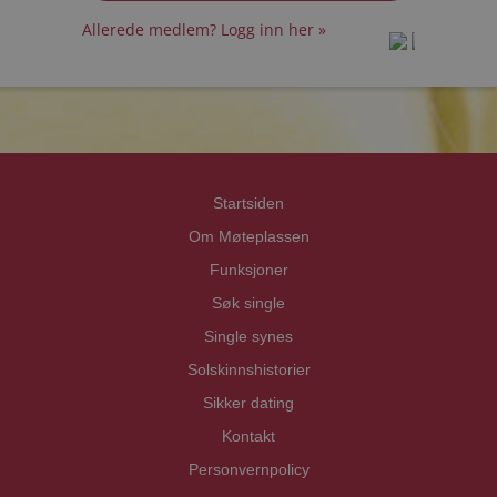
Allerede medlem? Logg inn her »
prot
prot
Priva
Priva
Startsiden
Om Møteplassen
Funksjoner
Søk single
Single synes
Solskinnshistorier
Sikker dating
Kontakt
Personvernpolicy