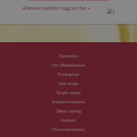
Allerede medlem? Logg inn her »
prot
prot
Priva
Priva
Startsiden
Om Møteplassen
Funksjoner
Søk single
Single synes
Solskinnshistorier
Sikker dating
Kontakt
Personvernpolicy