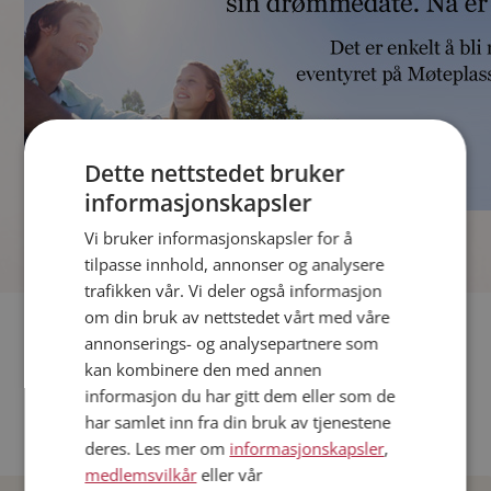
Dette nettstedet bruker
informasjonskapsler
]
Vi bruker informasjonskapsler for å
tilpasse innhold, annonser og analysere
trafikken vår. Vi deler også informasjon
om din bruk av nettstedet vårt med våre
Fler single
annonserings- og analysepartnere som
kan kombinere den med annen
Andre single fra Oslo
informasjon du har gitt dem eller som de
Date menn i Norge
har samlet inn fra din bruk av tjenestene
Date kvinner i Norge
deres. Les mer om
informasjonskapsler
,
medlemsvilkår
eller vår