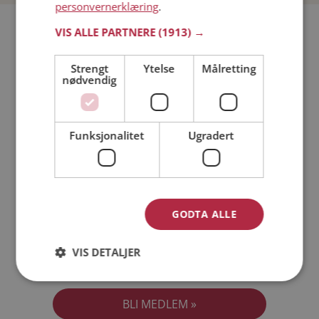
personvernerklæring
.
Bli medlem gratis!
VIS ALLE PARTNERE
(1913) →
Strengt
Ytelse
Målretting
Jeg er en:
Mann
Kvinne
nødvendig
Min alder:
Funksjonalitet
Ugradert
GODTA ALLE
VIS DETALJER
Jeg aksepterer
Medlemsvilkårene
Jeg aksepterer
Personvernreglene