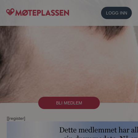
LOGG INN
BLI MEDLEM
[[register]