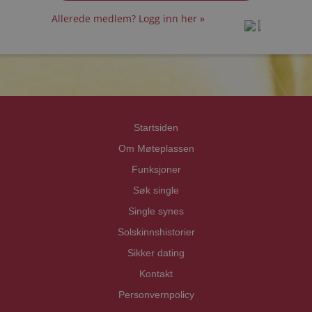
Allerede medlem? Logg inn her »
prot
prot
Priva
Priva
Startsiden
Om Møteplassen
Funksjoner
Søk single
Single synes
Solskinnshistorier
Sikker dating
Kontakt
Personvernpolicy