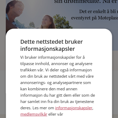
Dette nettstedet bruker
informasjonskapsler
]
Vi bruker informasjonskapsler for å
tilpasse innhold, annonser og analysere
trafikken vår. Vi deler også informasjon
om din bruk av nettstedet vårt med våre
Fler single
annonserings- og analysepartnere som
kan kombinere den med annen
Andre single fra Oslo
informasjon du har gitt dem eller som de
Date menn i Norge
har samlet inn fra din bruk av tjenestene
Date kvinner i Norge
deres. Les mer om
informasjonskapsler
,
medlemsvilkår
eller vår