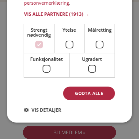
personvernerklæring
.
Bli medlem gratis!
VIS ALLE PARTNERE
(1913) →
Strengt
Ytelse
Målretting
Jeg er en:
Mann
Kvinne
nødvendig
Min alder:
Funksjonalitet
Ugradert
GODTA ALLE
VIS DETALJER
Jeg aksepterer
Medlemsvilkårene
Jeg aksepterer
Personvernreglene