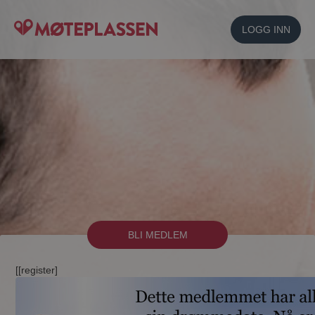
LOGG INN
BLI MEDLEM
[[register]