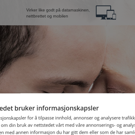
Virker like godt på datamaskinen,
nettbrettet og mobilen
tedet bruker informasjonskapsler
 mann fra Drammen
B
sjonskapsler for å tilpasse innhold, annonser og analysere trafikk
 om din bruk av nettstedet vårt med våre annonserings- og anal
n med annen informasjon du har gitt dem eller som de har samlet
Jeg er en: