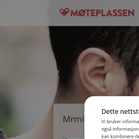
Dette netts
Mrmichael, single
Vi bruker informa
også informasjon
kan kombinere de