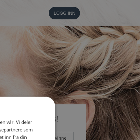
LOGG INN
li medlem gratis!
en vår. Vi deler
ysepartnere som
 inn fra din
Mann
Kvinne