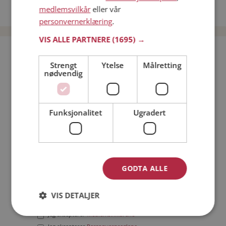
medlemsvilkår
eller vår
Date menn i Norge
personvernerklæring
.
VIS ALLE PARTNERE
(1695) →
Bli medlem gratis!
Strengt
Ytelse
Målretting
nødvendig
Jeg er en:
Mann
Kvinne
Min alder:
Funksjonalitet
Ugradert
GODTA ALLE
VIS DETALJER
Jeg aksepterer
Medlemsvilkårene