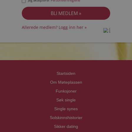
Jeg aksepterer
Personvernreglene
Allerede medlem? Logg inn her »
prot
prot
Priva
Priva
Startsiden
Om Møteplassen
Funksjoner
Søk single
Single synes
Solskinnshistorier
Sikker dating