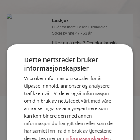
larskjek
66 år fra Indre Fosen i Trøndelag
Søker kvinne 47 - 63 år
Liker du å reise? Det gjør kanskje
larskjek også. Bli medlem nå for å
finne svaret og mengder av andre
Dette nettstedet bruker
spennende fakta.
informasjonskapsler
Vi bruker informasjonskapsler for å
tilpasse innhold, annonser og analysere
trafikken vår. Vi deler også informasjon
om din bruk av nettstedet vårt med våre
Fler single
annonserings- og analysepartnere som
kan kombinere den med annen
informasjon du har gitt dem eller som de
Flere singlemenn fra Indre Fosen
:
Asle91
,
Sintran
,
Timon50
har samlet inn fra din bruk av tjenestene
Kvinner fra Indre Fosen
deres. Les mer om
informasjonskapsler
,
Date kvinner i Norge