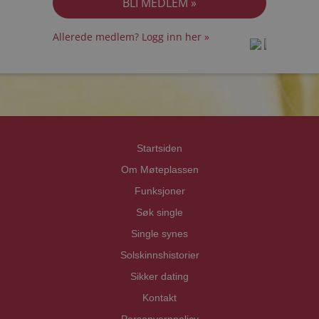
Allerede medlem? Logg inn her »
prot
prot
Priva
Priva
Startsiden
Om Møteplassen
Funksjoner
Søk single
Single synes
Solskinnshistorier
Sikker dating
Kontakt