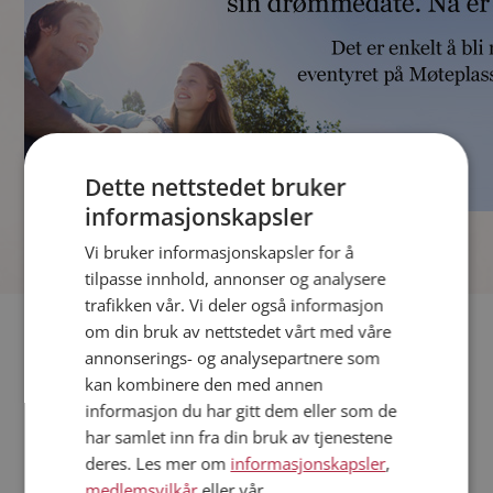
Dette nettstedet bruker
informasjonskapsler
]
Vi bruker informasjonskapsler for å
tilpasse innhold, annonser og analysere
trafikken vår. Vi deler også informasjon
Fler single
om din bruk av nettstedet vårt med våre
annonserings- og analysepartnere som
kan kombinere den med annen
Andre single fra Drammen
informasjon du har gitt dem eller som de
Kvinner fra Drammen
har samlet inn fra din bruk av tjenestene
Date kvinner i Norge
deres. Les mer om
informasjonskapsler
,
Date menn i Norge
medlemsvilkår
eller vår