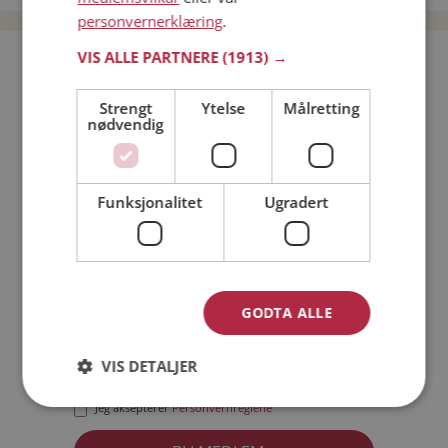
personvernerklæring
.
VIS ALLE PARTNERE
(1913) →
Bli medlem gratis!
Strengt
Ytelse
Målretting
nødvendig
Jeg er en:
Mann
Kvinne
Min alder:
Funksjonalitet
Ugradert
GODTA ALLE
VIS DETALJER
Jeg aksepterer
Medlemsvilkårene
Jeg aksepterer
Personvernreglene