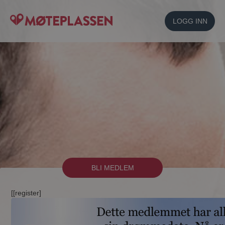
LOGG INN
BLI MEDLEM
[[register]