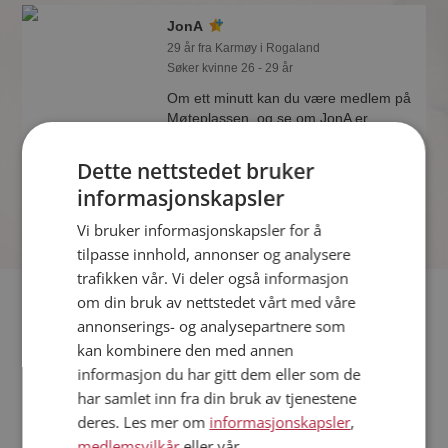
JonA
29 år fra Karmøy i Rogaland
Søker kvinne 26 - 29 år
Om ett minutt kan du være medlem på
Møteplassen, og se om JonA er
drømmende eller praktisk! Det er
lettere å finne kjærligheten på nettet!
Dette nettstedet bruker
informasjonskapsler
Vi bruker informasjonskapsler for å
tilpasse innhold, annonser og analysere
trafikken vår. Vi deler også informasjon
Fler single
om din bruk av nettstedet vårt med våre
annonserings- og analysepartnere som
kan kombinere den med annen
Flere singlemenn fra Karmøy
:
Sølve
,
gst
,
YoungAtHeart
informasjon du har gitt dem eller som de
Kvinner fra Karmøy
har samlet inn fra din bruk av tjenestene
Date kvinner i Norge
deres. Les mer om
informasjonskapsler
,
Date menn i Norge
medlemsvilkår
eller vår