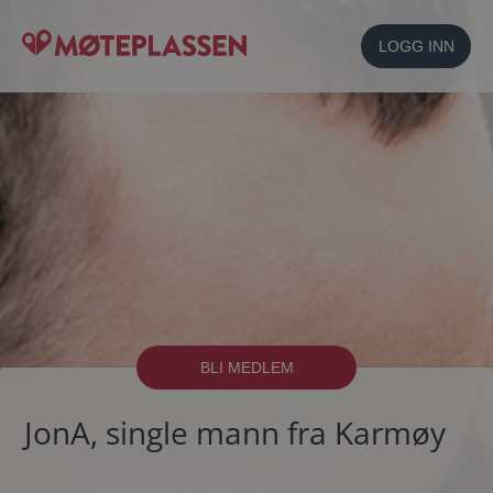
LOGG INN
BLI MEDLEM
JonA, single mann fra Karmøy