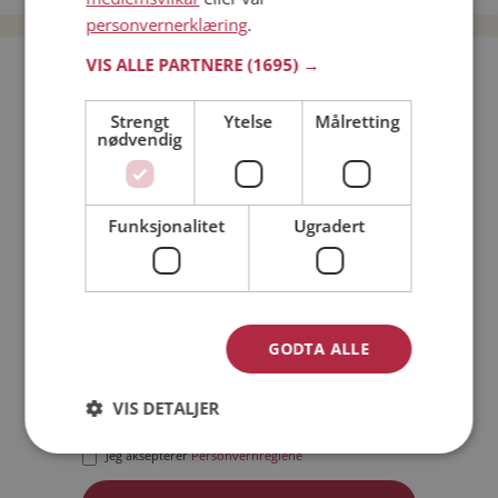
personvernerklæring
.
VIS ALLE PARTNERE
(1695) →
Bli medlem gratis!
Strengt
Ytelse
Målretting
nødvendig
Jeg er en:
Mann
Kvinne
Min alder:
Funksjonalitet
Ugradert
GODTA ALLE
VIS DETALJER
Jeg aksepterer
Medlemsvilkårene
Jeg aksepterer
Personvernreglene