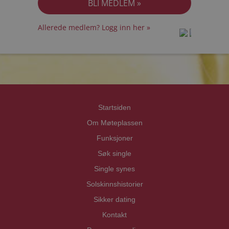
Allerede medlem? Logg inn her »
prot
prot
Priva
Priva
Startsiden
Om Møteplassen
Funksjoner
Søk single
Single synes
Solskinnshistorier
Sikker dating
Kontakt