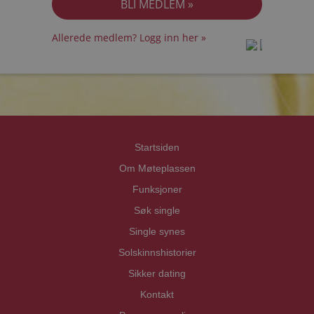
Allerede medlem? Logg inn her »
prot
prot
Priva
Priva
Startsiden
Om Møteplassen
Funksjoner
Søk single
Single synes
Solskinnshistorier
Sikker dating
Kontakt