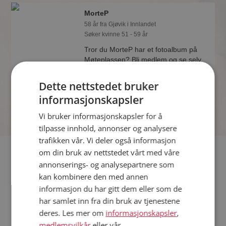
MorteP
58 år fra Gjøvik i Innlandet
Søker kvinne 51 - 59 år
Tror du MorteP har et fotoalbum på
Møteplassen? Bli medlem og se selv.
Det finnes tusener av fotoalbum med
spennende bilder på sidene.
Dette nettstedet bruker
informasjonskapsler
Vi bruker informasjonskapsler for å
tilpasse innhold, annonser og analysere
trafikken vår. Vi deler også informasjon
Fler single
om din bruk av nettstedet vårt med våre
annonserings- og analysepartnere som
kan kombinere den med annen
Flere singlemenn fra Gjøvik
:
Trond86123
,
Elverum70
,
Myo
informasjon du har gitt dem eller som de
Kvinner fra Gjøvik
har samlet inn fra din bruk av tjenestene
Date kvinner i Norge
deres. Les mer om
informasjonskapsler
,
Date menn i Norge
medlemsvilkår
eller vår