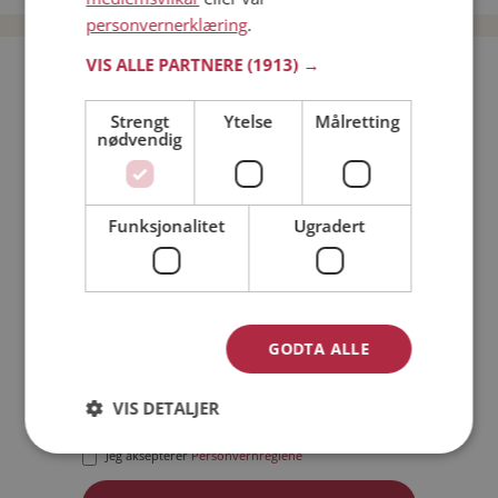
personvernerklæring
.
VIS ALLE PARTNERE
(1913) →
Bli medlem gratis!
Strengt
Ytelse
Målretting
nødvendig
Jeg er en:
Mann
Kvinne
Min alder:
Funksjonalitet
Ugradert
GODTA ALLE
VIS DETALJER
Jeg aksepterer
Medlemsvilkårene
Jeg aksepterer
Personvernreglene