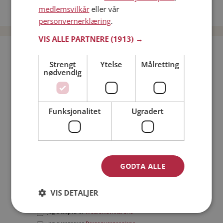
medlemsvilkår
eller vår
Date menn i Norge
personvernerklæring
.
VIS ALLE PARTNERE
(1913) →
Bli medlem gratis!
Strengt
Ytelse
Målretting
nødvendig
Jeg er en:
Mann
Kvinne
Min alder:
Funksjonalitet
Ugradert
GODTA ALLE
VIS DETALJER
Jeg aksepterer
Medlemsvilkårene