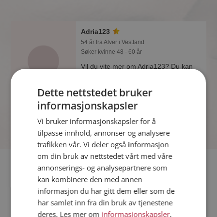
Adria123
54 år fra Alver i Vestland
Søker kvinne 48 - 60 år
Vil du vite mer om Adria123? Du kan
se en fullstendig profil med
opplysninger og bilder hvis du er
Dette nettstedet bruker
medlem på Møteplassen.
informasjonskapsler
Vi bruker informasjonskapsler for å
tilpasse innhold, annonser og analysere
trafikken vår. Vi deler også informasjon
om din bruk av nettstedet vårt med våre
Fler single
annonserings- og analysepartnere som
kan kombinere den med annen
informasjon du har gitt dem eller som de
Flere singlemenn fra Alver
:
HåkonW
,
Vintermåne
,
Lion
har samlet inn fra din bruk av tjenestene
Kvinner fra Alver
deres. Les mer om
informasjonskapsler
,
Date kvinner i Norge