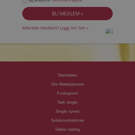
Jeg aksepterer
Personvernreglene
Allerede medlem? Logg inn her »
prot
prot
Priva
Priva
Startsiden
Om Møteplassen
Funksjoner
Søk single
Single synes
Solskinnshistorier
Sikker dating