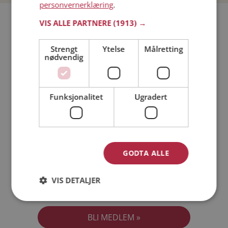
personvernerklæring
.
Bli medlem gratis!
VIS ALLE PARTNERE
(1913) →
Strengt
Ytelse
Målretting
Jeg er en:
Mann
Kvinne
nødvendig
Min alder:
Funksjonalitet
Ugradert
GODTA ALLE
VIS DETALJER
Jeg aksepterer
Medlemsvilkårene
Jeg aksepterer
Personvernreglene