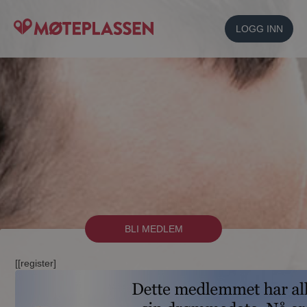
LOGG INN
BLI MEDLEM
[[register]