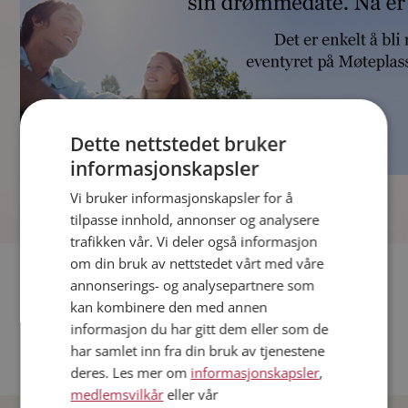
Dette nettstedet bruker
informasjonskapsler
]
Vi bruker informasjonskapsler for å
tilpasse innhold, annonser og analysere
trafikken vår. Vi deler også informasjon
om din bruk av nettstedet vårt med våre
Fler single
annonserings- og analysepartnere som
kan kombinere den med annen
Andre single fra Oslo
informasjon du har gitt dem eller som de
Date menn i Norge
har samlet inn fra din bruk av tjenestene
Date kvinner i Norge
deres. Les mer om
informasjonskapsler
,
medlemsvilkår
eller vår