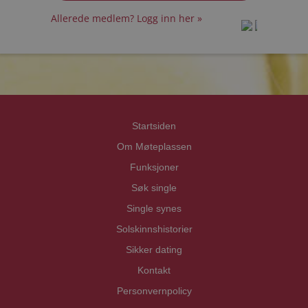
Allerede medlem? Logg inn her »
prot
prot
Priva
Priva
Startsiden
Om Møteplassen
Funksjoner
Søk single
Single synes
Solskinnshistorier
Sikker dating
Kontakt
Personvernpolicy