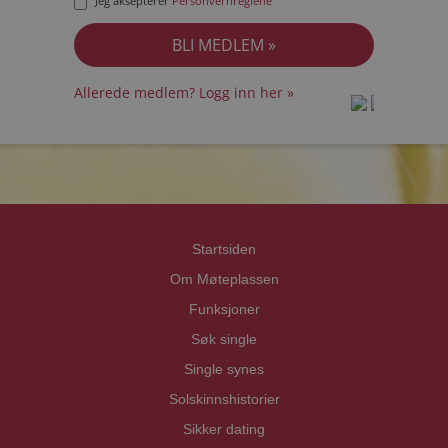
Jeg aksepterer
Personvernreglene
Allerede medlem? Logg inn her »
prot
prot
Priva
Priva
Startsiden
Om Møteplassen
Funksjoner
Søk single
Single synes
Solskinnshistorier
Sikker dating