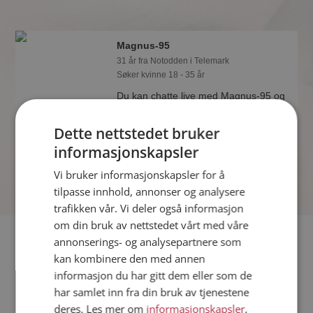
Magnus-95
31 år fra Notodden i Telemark
Søker kvinne 18 - 35 år
Du kan chatte live med Magnus-95 og
alle de andre single hvis du er medlem
på Møteplassen. Det er raskt og enkelt
Dette nettstedet bruker
å bli medlem.
informasjonskapsler
Vi bruker informasjonskapsler for å
tilpasse innhold, annonser og analysere
trafikken vår. Vi deler også informasjon
om din bruk av nettstedet vårt med våre
Fler single
annonserings- og analysepartnere som
kan kombinere den med annen
informasjon du har gitt dem eller som de
Flere singlemenn fra Notodden
:
Arno
,
Jens
,
Mortenw
har samlet inn fra din bruk av tjenestene
Kvinner fra Notodden
deres. Les mer om
informasjonskapsler
,
Date kvinner i Norge