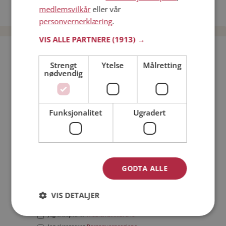
medlemsvilkår
eller vår
Date menn i Norge
personvernerklæring
.
VIS ALLE PARTNERE
(1913) →
Bli medlem gratis!
Strengt
Ytelse
Målretting
nødvendig
Jeg er en:
Mann
Kvinne
Min alder:
Funksjonalitet
Ugradert
GODTA ALLE
VIS DETALJER
Jeg aksepterer
Medlemsvilkårene