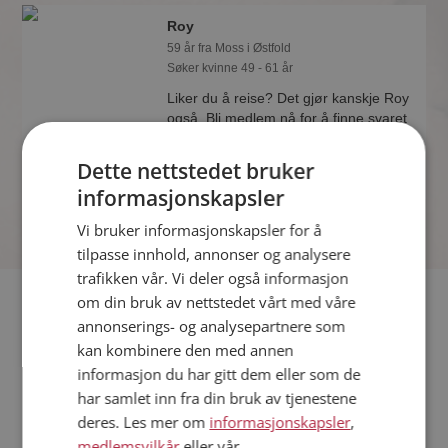
Roy
59 år fra Moss i Østfold
Søker kvinne 49 - 61 år
Liker du å reise? Det gjør kanskje Roy
også. Bli medlem nå for å finne svaret
og mengder av andre spennende
fakta.
Dette nettstedet bruker
informasjonskapsler
Vi bruker informasjonskapsler for å
tilpasse innhold, annonser og analysere
trafikken vår. Vi deler også informasjon
Fler single
om din bruk av nettstedet vårt med våre
annonserings- og analysepartnere som
kan kombinere den med annen
Flere singlemenn fra Moss
:
Frode
,
Braxton
,
Ole
informasjon du har gitt dem eller som de
Kvinner fra Moss
har samlet inn fra din bruk av tjenestene
Date kvinner i Norge
deres. Les mer om
informasjonskapsler
,
Date menn i Norge
medlemsvilkår
eller vår