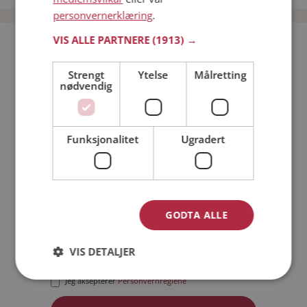
personvernerklæring
.
VIS ALLE PARTNERE
(1913) →
Bli medlem gratis!
Strengt
Ytelse
Målretting
nødvendig
Jeg er en:
Mann
Kvinne
Min alder:
Funksjonalitet
Ugradert
GODTA ALLE
VIS DETALJER
Jeg aksepterer
Medlemsvilkårene
Jeg aksepterer
Personvernreglene