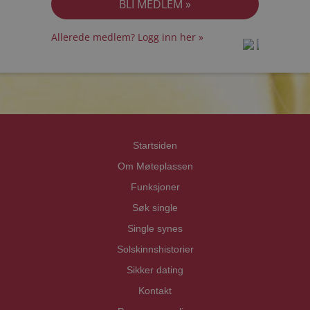
Allerede medlem? Logg inn her »
prot
prot
Priva
Priva
Startsiden
Om Møteplassen
Funksjoner
Søk single
Single synes
Solskinnshistorier
Sikker dating
Kontakt