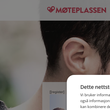
Dette netts
[[register]
Vi bruker informa
også informasjon
kan kombinere de