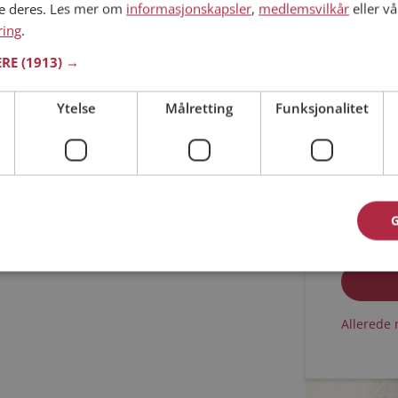
ne deres. Les mer om
informasjonskapsler
,
medlemsvilkår
eller vå
ring
.
Min alder
ERE
(1913) →
Ytelse
Målretting
Funksjonalitet
Jeg aks
Jeg aks
Allerede 