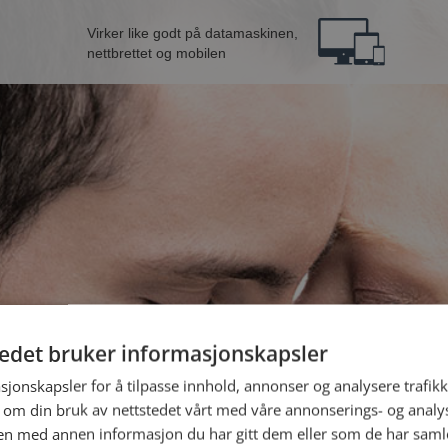
Virker like godt på datamaskinen,
nettbrettet og mobilen
tedet bruker informasjonskapsler
B
sjonskapsler for å tilpasse innhold, annonser og analysere trafikk
 om din bruk av nettstedet vårt med våre annonserings- og anal
n med annen informasjon du har gitt dem eller som de har samlet
Jeg er en: