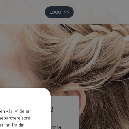
LOGG INN
li medlem gratis!
en vår. Vi deler
ysepartnere som
 inn fra din
Mann
Kvinne