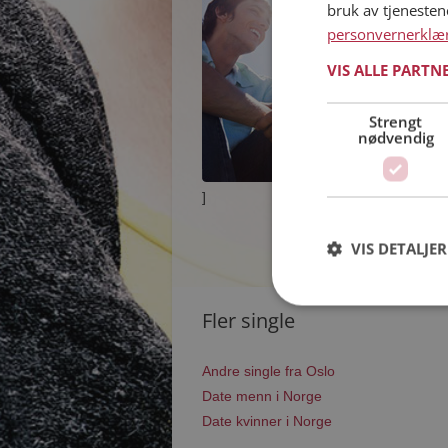
bruk av tjeneste
personvernerklæ
VIS ALLE PARTN
Strengt
nødvendig
]
VIS DETALJER
Fler single
Andre single fra Oslo
Date menn i Norge
Date kvinner i Norge