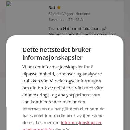
Nat
62 år fra Vågan i Nordland
Søker mann 55 - 68 år
Tror du Nat har et fotoalbum på
Møteplassen? Bli medlem og se selv.
Det finnes tusener av fotoalbum med
spennende bilder på sidene.
Dette nettstedet bruker
informasjonskapsler
Vi bruker informasjonskapsler for å
tilpasse innhold, annonser og analysere
trafikken vår. Vi deler også informasjon
Fler single
om din bruk av nettstedet vårt med våre
annonserings- og analysepartnere som
kan kombinere den med annen
Flere singlekvinner fra Vågan
:
Dina
,
Lilly
,
Aina
informasjon du har gitt dem eller som de
Menn fra Vågan
har samlet inn fra din bruk av tjenestene
Date kvinner i Norge
deres. Les mer om
informasjonskapsler
,
Date menn i Norge
medlemsvilkår
eller vår