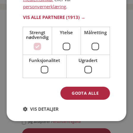
personvernerklæring
.
VIS ALLE PARTNERE
(1913) →
Bli medlem gratis!
Strengt
Ytelse
Målretting
nødvendig
Jeg er en:
Mann
Kvinne
Min alder:
Funksjonalitet
Ugradert
GODTA ALLE
VIS DETALJER
Jeg aksepterer
Medlemsvilkårene
Jeg aksepterer
Personvernreglene