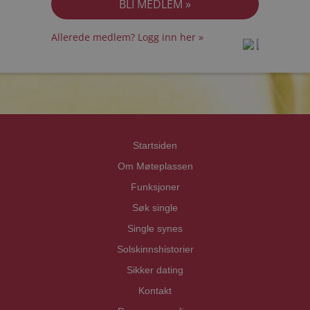
Allerede medlem? Logg inn her »
prot
prot
Priva
Priva
Startsiden
Om Møteplassen
Funksjoner
Søk single
Single synes
Solskinnshistorier
Sikker dating
Kontakt