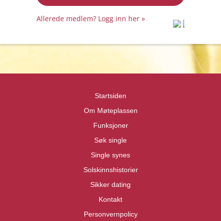
Allerede medlem? Logg inn her »
prot
prot
Priva
Priva
Startsiden
Om Møteplassen
Funksjoner
Søk single
Single synes
Solskinnshistorier
Sikker dating
Kontakt
Personvernpolicy