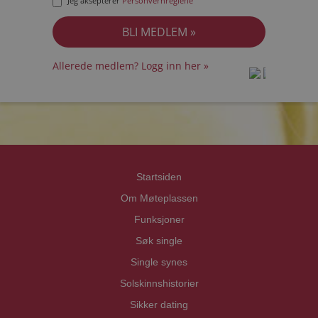
Jeg aksepterer
Personvernreglene
Allerede medlem? Logg inn her »
prot
prot
Priva
Priva
Startsiden
Om Møteplassen
Funksjoner
Søk single
Single synes
Solskinnshistorier
Sikker dating