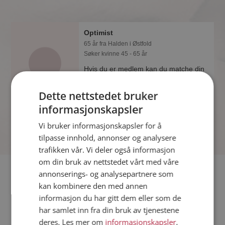
Optimist
65 år fra Halden i Østfold
Søker kvinne 45 - 65 år
Hvis du er medlem kan du matche din
personlighet mot Optimist eller noen av
de andre single. Kanskje passer dere
Dette nettstedet bruker
sammen som hånd i hanske?
informasjonskapsler
Vi bruker informasjonskapsler for å
tilpasse innhold, annonser og analysere
trafikken vår. Vi deler også informasjon
om din bruk av nettstedet vårt med våre
Fler single
annonserings- og analysepartnere som
kan kombinere den med annen
informasjon du har gitt dem eller som de
Flere singlemenn fra Halden
:
Wizp
,
Øyvind
,
Per Arne
har samlet inn fra din bruk av tjenestene
Kvinner fra Halden
deres. Les mer om
informasjonskapsler
,
Date kvinner i Norge