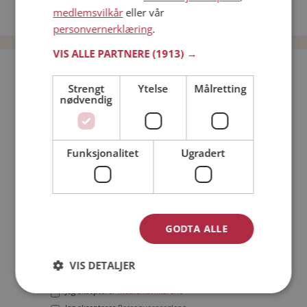
medlemsvilkår
eller vår
Date menn i Norge
personvernerklæring
.
VIS ALLE PARTNERE
(1913) →
Bli medlem gratis!
Strengt
Ytelse
Målretting
nødvendig
Jeg er en:
Mann
Kvinne
Min alder:
Funksjonalitet
Ugradert
GODTA ALLE
VIS DETALJER
Jeg aksepterer
Medlemsvilkårene