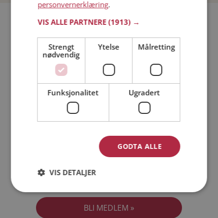
personvernerklæring
.
Bli medlem gratis!
VIS ALLE PARTNERE
(1913) →
Strengt
Ytelse
Målretting
Jeg er en:
Mann
Kvinne
nødvendig
Min alder:
Funksjonalitet
Ugradert
GODTA ALLE
VIS DETALJER
Jeg aksepterer
Medlemsvilkårene
Jeg aksepterer
Personvernreglene