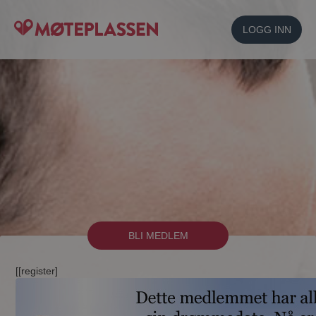
LOGG INN
BLI MEDLEM
[[register]