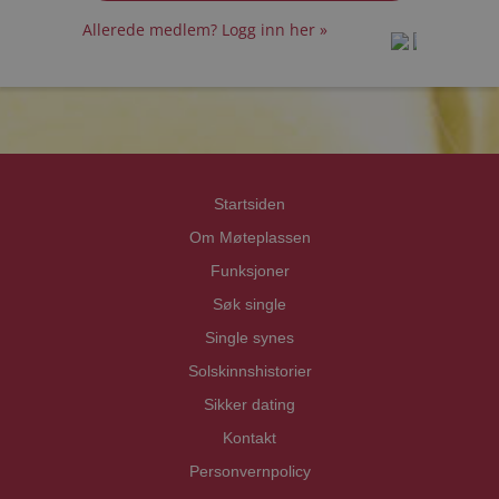
Allerede medlem? Logg inn her »
prot
prot
Priva
Priva
Startsiden
Om Møteplassen
Funksjoner
Søk single
Single synes
Solskinnshistorier
Sikker dating
Kontakt
Personvernpolicy