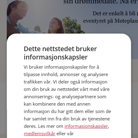
Dette nettstedet bruker
informasjonskapsler
]
Vi bruker informasjonskapsler for å
tilpasse innhold, annonser og analysere
trafikken vår. Vi deler også informasjon
om din bruk av nettstedet vårt med våre
Fler single
annonserings- og analysepartnere som
kan kombinere den med annen
Andre single fra Oslo
informasjon du har gitt dem eller som de
Date menn i Norge
har samlet inn fra din bruk av tjenestene
Date kvinner i Norge
deres. Les mer om
informasjonskapsler
,
medlemsvilkår
eller vår