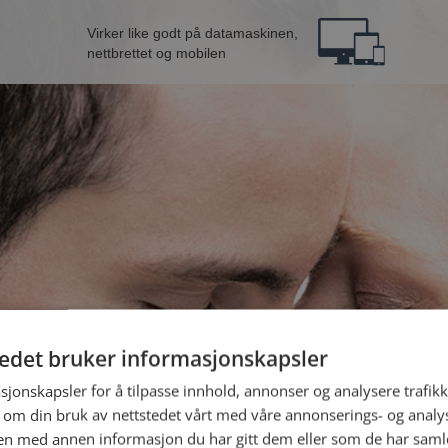
Virker like godt på datamaskinen,
nettbrettet og mobilen
tedet bruker informasjonskapsler
fra Stord
B
sjonskapsler for å tilpasse innhold, annonser og analysere trafikk
 om din bruk av nettstedet vårt med våre annonserings- og anal
n med annen informasjon du har gitt dem eller som de har samlet
Jeg er en: