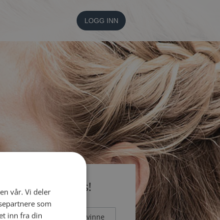
LOGG INN
li medlem gratis!
en vår. Vi deler
ysepartnere som
 inn fra din
Mann
Kvinne