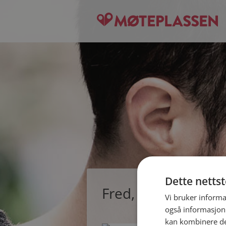
Dette netts
Fred, single mann 
Vi bruker informa
også informasjon
kan kombinere de