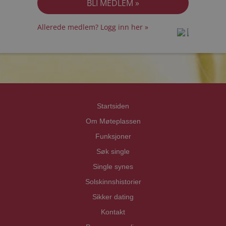
Allerede medlem? Logg inn her »
prot
prot
Priva
Priva
Startsiden
Om Møteplassen
Funksjoner
Søk single
Single synes
Solskinnshistorier
Sikker dating
Kontakt