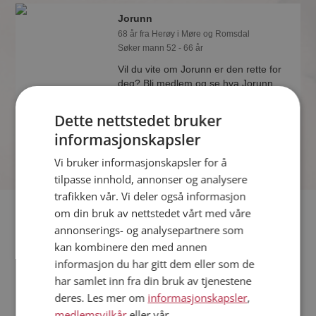
Jorunn
68 år fra Herøy i Møre og Romsdal
Søker mann 52 - 66 år
Vil du vite om Jorunn er den rette for
deg? Bli medlem og se hva Jorunn
liker å gjøre om kvelden. Kanskje en
treningsentusiast som deg selv?
Dette nettstedet bruker
informasjonskapsler
Vi bruker informasjonskapsler for å
tilpasse innhold, annonser og analysere
trafikken vår. Vi deler også informasjon
Fler single
om din bruk av nettstedet vårt med våre
annonserings- og analysepartnere som
kan kombinere den med annen
Flere singlekvinner fra Herøy
:
Stines
,
Sissel
,
Hilde
informasjon du har gitt dem eller som de
Menn fra Herøy
har samlet inn fra din bruk av tjenestene
Date kvinner i Norge
deres. Les mer om
informasjonskapsler
,
Date menn i Norge
medlemsvilkår
eller vår