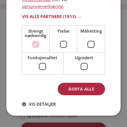
personvernerklæring
.
VIS ALLE PARTNERE
(1913) →
Bli medlem gratis!
Strengt
Ytelse
Målretting
nødvendig
Jeg er en:
Mann
Kvinne
Min alder:
Funksjonalitet
Ugradert
GODTA ALLE
VIS DETALJER
Jeg aksepterer
Medlemsvilkårene
Jeg aksepterer
Personvernreglene