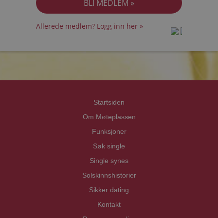
Allerede medlem? Logg inn her »
prot
prot
Priva
Priva
Startsiden
Om Møteplassen
Funksjoner
Søk single
Single synes
Solskinnshistorier
Sikker dating
Kontakt