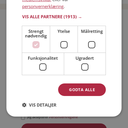
personvernerklæring
.
VIS ALLE PARTNERE
(1913) →
Bli medlem gratis!
Strengt
Ytelse
Målretting
nødvendig
Jeg er en:
Mann
Kvinne
Min alder:
Funksjonalitet
Ugradert
GODTA ALLE
VIS DETALJER
Jeg aksepterer
Medlemsvilkårene
Jeg aksepterer
Personvernreglene