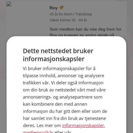
Roy
45 år fra Heim i Trøndelag
Søker kvinne 35 - 44 år
Som medlem kan du vise deg frem for
Roy og tusener av andre single på
Møteplassen! Ta sjansen og se hvem
som synes du er interessant.
Dette nettstedet bruker
informasjonskapsler
Vi bruker informasjonskapsler for å
tilpasse innhold, annonser og analysere
trafikken vår. Vi deler også informasjon
Fler single
om din bruk av nettstedet vårt med våre
annonserings- og analysepartnere som
kan kombinere den med annen
Flere singlemenn fra Heim
:
Svenn
,
Patrick
,
Michael
informasjon du har gitt dem eller som de
Kvinner fra Heim
har samlet inn fra din bruk av tjenestene
Date kvinner i Norge
deres. Les mer om
informasjonskapsler
,
Date menn i Norge
medlemsvilkår
eller vår