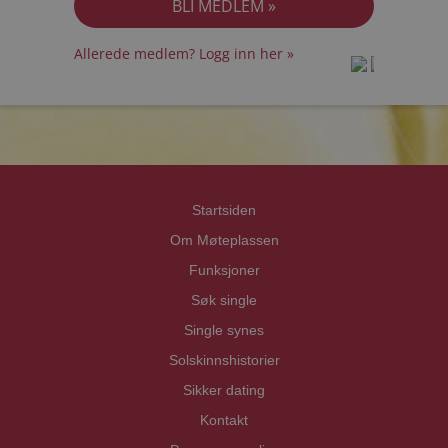
Allerede medlem? Logg inn her »
prot
prot
Priva
Priva
Startsiden
Om Møteplassen
Funksjoner
Søk single
Single synes
Solskinnshistorier
Sikker dating
Kontakt