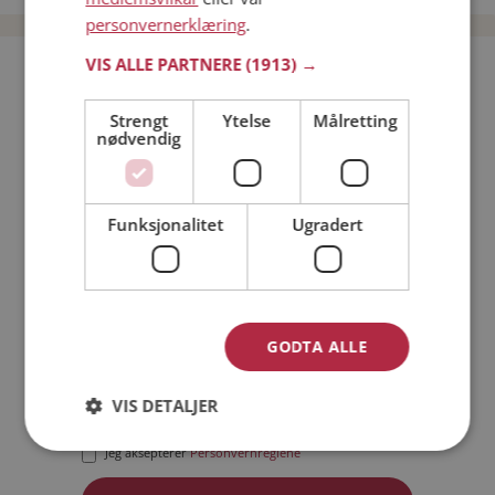
personvernerklæring
.
VIS ALLE PARTNERE
(1913) →
Bli medlem gratis!
Strengt
Ytelse
Målretting
nødvendig
Jeg er en:
Mann
Kvinne
Min alder:
Funksjonalitet
Ugradert
GODTA ALLE
VIS DETALJER
Jeg aksepterer
Medlemsvilkårene
Jeg aksepterer
Personvernreglene