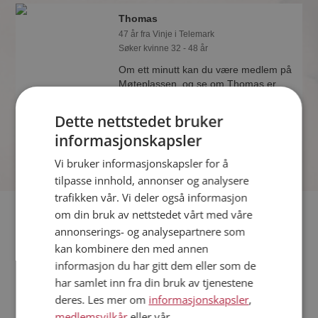
Thomas
47 år fra Vinje i Telemark
Søker kvinne 32 - 48 år
Om ett minutt kan du være medlem på
Møteplassen, og se om Thomas er
drømmende eller praktisk! Det er
lettere å finne kjærligheten på nettet!
Dette nettstedet bruker
informasjonskapsler
Vi bruker informasjonskapsler for å
tilpasse innhold, annonser og analysere
trafikken vår. Vi deler også informasjon
Fler single
om din bruk av nettstedet vårt med våre
annonserings- og analysepartnere som
kan kombinere den med annen
Flere singlemenn fra Vinje
:
Vsh
,
Jon
,
Nicolai
informasjon du har gitt dem eller som de
Kvinner fra Vinje
har samlet inn fra din bruk av tjenestene
Date kvinner i Norge
deres. Les mer om
informasjonskapsler
,
Date menn i Norge
medlemsvilkår
eller vår