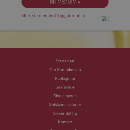
Allerede medlem? Logg inn her »
prot
prot
Priva
Priva
Startsiden
Om Møteplassen
Funksjoner
Søk single
Single synes
Solskinnshistorier
Sikker dating
Kontakt