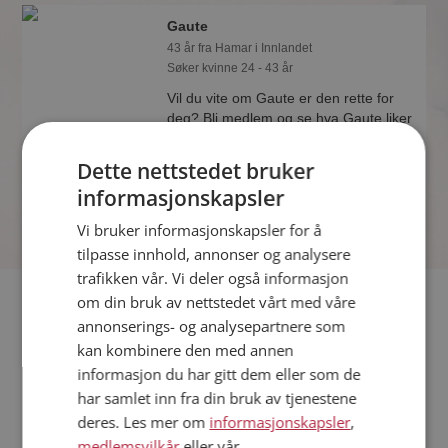
Gaute
43 år fra Hamar i Innlandet
Søker kvinne 24 - 43 år
Vil du vite om Gaute er den rette for
deg? Bli medlem og se hva Gaute liker
å gjøre om kvelden. Kanskje en
treningsentusiast som deg selv?
Dette nettstedet bruker
informasjonskapsler
Vi bruker informasjonskapsler for å
tilpasse innhold, annonser og analysere
trafikken vår. Vi deler også informasjon
Fler single
om din bruk av nettstedet vårt med våre
annonserings- og analysepartnere som
kan kombinere den med annen
Flere singlemenn fra Hamar
:
Erik
,
Marius
,
Erik
informasjon du har gitt dem eller som de
Kvinner fra Hamar
har samlet inn fra din bruk av tjenestene
Date kvinner i Norge
deres. Les mer om
informasjonskapsler
,
Date menn i Norge
medlemsvilkår
eller vår