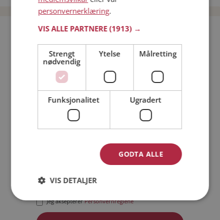
personvernerklæring
.
VIS ALLE PARTNERE
(1913) →
Bli medlem gratis!
Strengt
Ytelse
Målretting
nødvendig
Jeg er en:
Mann
Kvinne
Min alder:
Funksjonalitet
Ugradert
GODTA ALLE
VIS DETALJER
Jeg aksepterer
Medlemsvilkårene
Jeg aksepterer
Personvernreglene