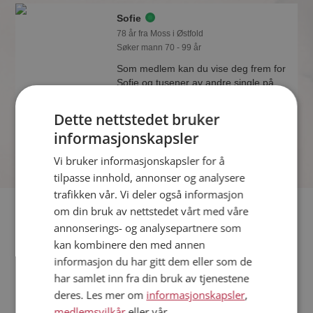
Sofie
78 år fra Moss i Østfold
Søker mann 70 - 99 år
Som medlem kan du vise deg frem for
Sofie og tusener av andre single på
Møteplassen! Ta sjansen og se hvem
som synes du er interessant.
Dette nettstedet bruker
Online nå!
informasjonskapsler
Vi bruker informasjonskapsler for å
tilpasse innhold, annonser og analysere
trafikken vår. Vi deler også informasjon
Fler single
om din bruk av nettstedet vårt med våre
annonserings- og analysepartnere som
kan kombinere den med annen
Flere singlekvinner fra Moss
:
Nina
,
Venke Helen
,
Eve
informasjon du har gitt dem eller som de
Menn fra Moss
har samlet inn fra din bruk av tjenestene
Date kvinner i Norge
deres. Les mer om
informasjonskapsler
,
Date menn i Norge
medlemsvilkår
eller vår