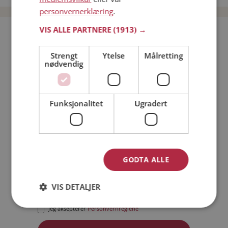
personvernerklæring
.
VIS ALLE PARTNERE
(1913) →
Bli medlem gratis!
Strengt
Ytelse
Målretting
nødvendig
Jeg er en:
Mann
Kvinne
Min alder:
Funksjonalitet
Ugradert
GODTA ALLE
VIS DETALJER
Jeg aksepterer
Medlemsvilkårene
Jeg aksepterer
Personvernreglene