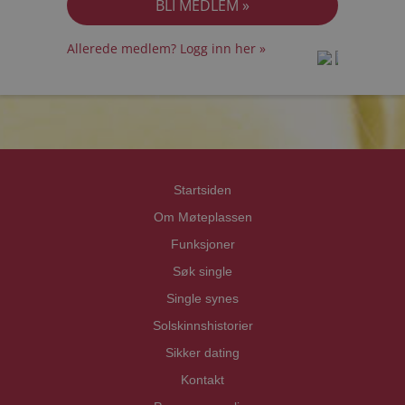
Allerede medlem? Logg inn her »
prot
prot
Priva
Priva
Startsiden
Om Møteplassen
Funksjoner
Søk single
Single synes
Solskinnshistorier
Sikker dating
Kontakt