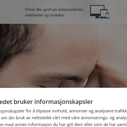
Virker like godt på datamaskinen,
nettbrettet og mobilen
tedet bruker informasjonskapsler
inne fra Vestvågøy
B
sjonskapsler for å tilpasse innhold, annonser og analysere trafikk
 om din bruk av nettstedet vårt med våre annonserings- og anal
n med annen informasjon du har gitt dem eller som de har samlet
Jeg er en: