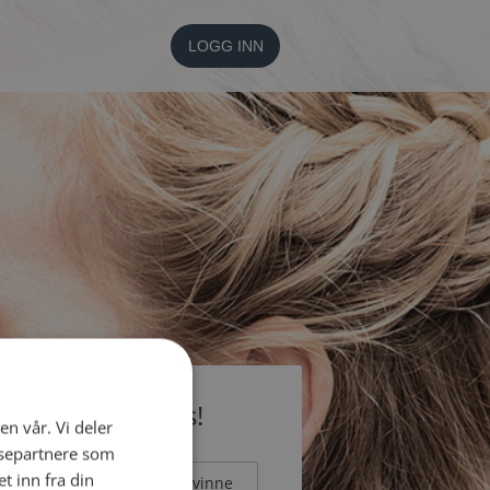
LOGG INN
li medlem gratis!
en vår. Vi deler
ysepartnere som
 inn fra din
Mann
Kvinne