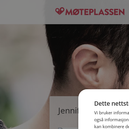
Dette netts
Jennifer, single kv
Vi bruker informa
også informasjon
kan kombinere de