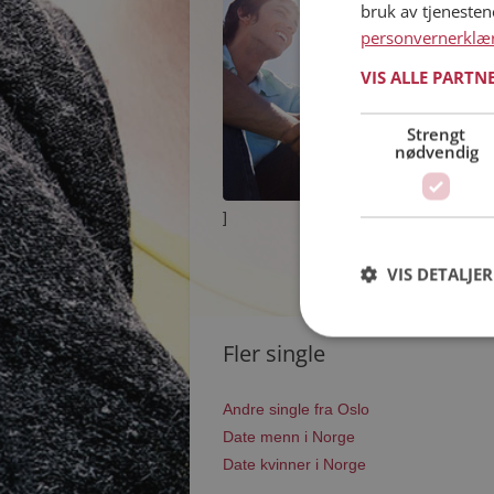
bruk av tjeneste
personvernerklæ
VIS ALLE PARTN
Strengt
nødvendig
]
VIS DETALJER
Fler single
Andre single fra Oslo
Date menn i Norge
Date kvinner i Norge