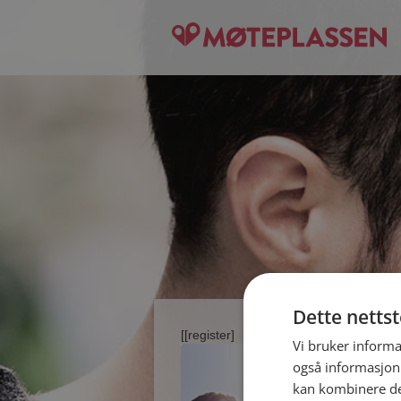
Dette netts
[[register]
Vi bruker informa
også informasjon
kan kombinere de