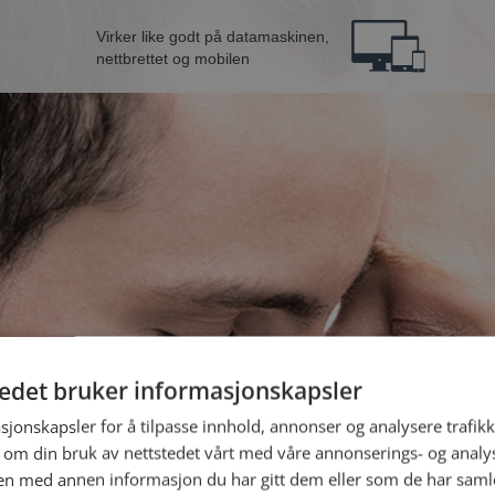
Virker like godt på datamaskinen,
nettbrettet og mobilen
tedet bruker informasjonskapsler
B
sjonskapsler for å tilpasse innhold, annonser og analysere trafikk
 om din bruk av nettstedet vårt med våre annonserings- og anal
n med annen informasjon du har gitt dem eller som de har samlet
Jeg er en: