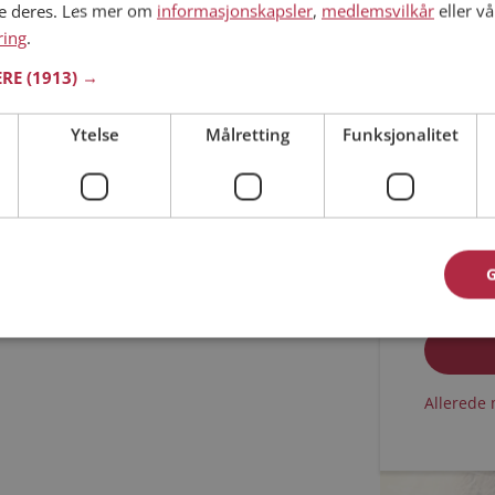
ne deres. Les mer om
informasjonskapsler
,
medlemsvilkår
eller vå
ring
.
Min alder
ERE
(1913) →
Ytelse
Målretting
Funksjonalitet
Jeg aks
Jeg aks
Allerede 