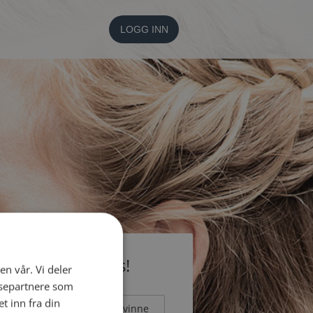
LOGG INN
li medlem gratis!
en vår. Vi deler
ysepartnere som
 inn fra din
Mann
Kvinne