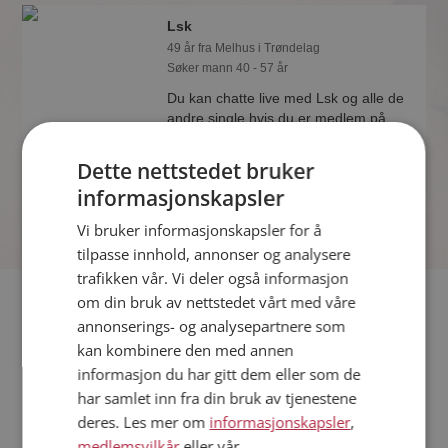
Lsk
49 år fra Melhus i Trøndelag
Søker mann 40 - 57 år
Du kan chatte live med Lsk og alle de
andre single hvis du er medlem på
Møteplassen. Det er raskt og enkelt å
bli medlem.
Dette nettstedet bruker
informasjonskapsler
Vi bruker informasjonskapsler for å
tilpasse innhold, annonser og analysere
trafikken vår. Vi deler også informasjon
Fler single
om din bruk av nettstedet vårt med våre
annonserings- og analysepartnere som
kan kombinere den med annen
Flere singlekvinner fra Melhus
:
Marie
,
Charlotte
,
Åse
informasjon du har gitt dem eller som de
Menn fra Melhus
har samlet inn fra din bruk av tjenestene
Date kvinner i Norge
deres. Les mer om
informasjonskapsler
,
Date menn i Norge
medlemsvilkår
eller vår