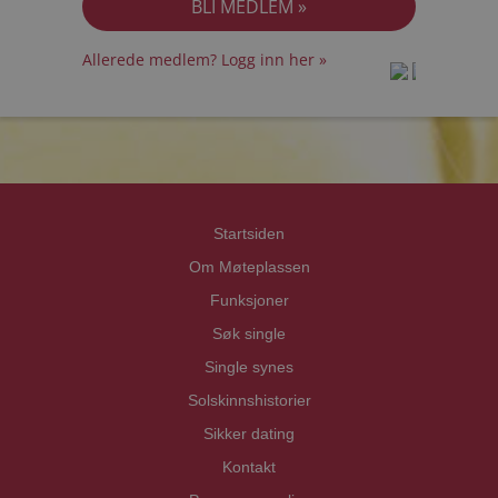
Allerede medlem? Logg inn her »
prot
prot
Priva
Priva
Startsiden
Om Møteplassen
Funksjoner
Søk single
Single synes
Solskinnshistorier
Sikker dating
Kontakt