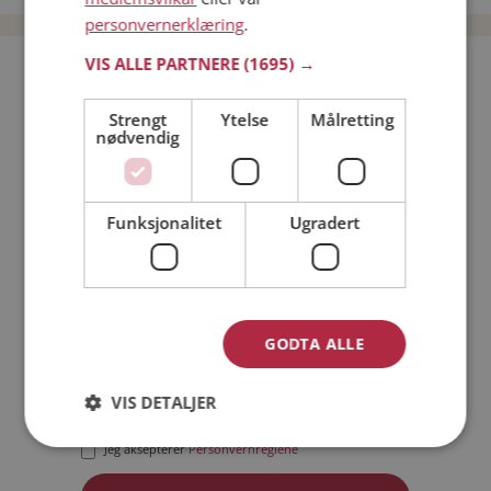
personvernerklæring
.
VIS ALLE PARTNERE
(1695) →
Bli medlem gratis!
Strengt
Ytelse
Målretting
nødvendig
Jeg er en:
Mann
Kvinne
Min alder:
Funksjonalitet
Ugradert
GODTA ALLE
VIS DETALJER
Jeg aksepterer
Medlemsvilkårene
Jeg aksepterer
Personvernreglene