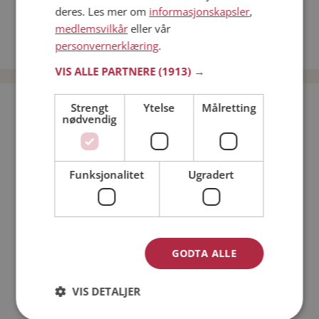
Menn fra Trondheim
deres. Les mer om
informasjonskapsler
,
medlemsvilkår
eller vår
Date kvinner i Norge
personvernerklæring
.
Date menn i Norge
VIS ALLE PARTNERE
(1913) →
Bli medlem gratis!
Strengt
Ytelse
Målretting
nødvendig
Jeg er en:
Mann
Kvinne
Funksjonalitet
Ugradert
Min alder:
GODTA ALLE
VIS DETALJER