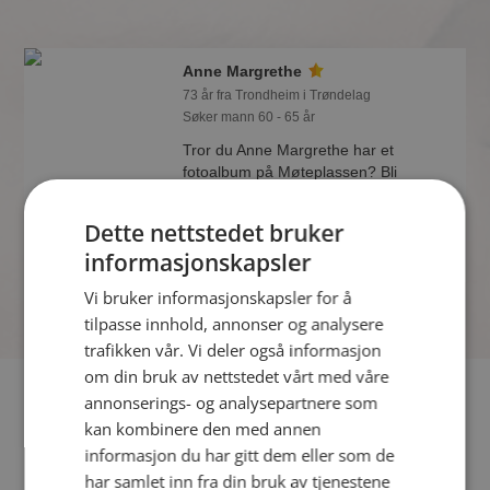
Anne Margrethe
73 år fra Trondheim i Trøndelag
Søker mann 60 - 65 år
Tror du Anne Margrethe har et
fotoalbum på Møteplassen? Bli
medlem og se selv. Det finnes tusener
av fotoalbum med spennende bilder på
Dette nettstedet bruker
sidene.
informasjonskapsler
Vi bruker informasjonskapsler for å
tilpasse innhold, annonser og analysere
trafikken vår. Vi deler også informasjon
om din bruk av nettstedet vårt med våre
Fler single
annonserings- og analysepartnere som
kan kombinere den med annen
Flere singlekvinner fra Trondheim
:
Hild Johanne
,
Lykkelita
,
informasjon du har gitt dem eller som de
Trofast
har samlet inn fra din bruk av tjenestene