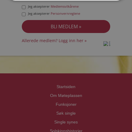
Jeg aksepterer
Medlemsvilkårene
Jeg aksepterer
Personvernreglene
Allerede medlem? Logg inn her »
prot
prot
Priva
Priva
Startsiden
Om Møteplassen
Funksjoner
Søk single
Single synes
Solskinnshistorier