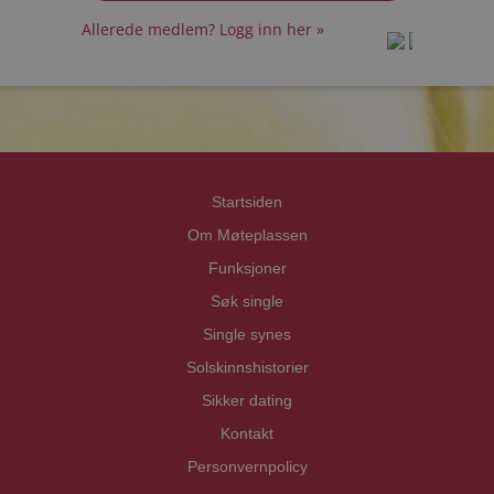
Allerede medlem? Logg inn her »
prot
prot
Priva
Priva
Startsiden
Om Møteplassen
Funksjoner
Søk single
Single synes
Solskinnshistorier
Sikker dating
Kontakt
Personvernpolicy