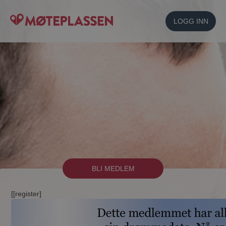
LOGG INN
BLI MEDLEM
[[register]