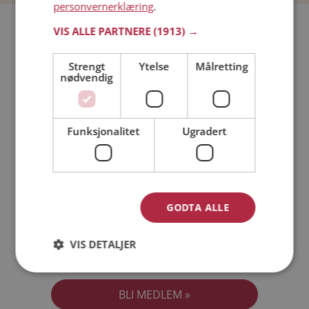
personvernerklæring
.
Bli medlem gratis!
VIS ALLE PARTNERE
(1913) →
Strengt
Ytelse
Målretting
Jeg er en:
Mann
Kvinne
nødvendig
Min alder:
Funksjonalitet
Ugradert
GODTA ALLE
VIS DETALJER
Jeg aksepterer
Medlemsvilkårene
Jeg aksepterer
Personvernreglene