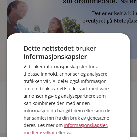
Dette nettstedet bruker
informasjonskapsler
]
Vi bruker informasjonskapsler for å
tilpasse innhold, annonser og analysere
trafikken vår. Vi deler også informasjon
om din bruk av nettstedet vårt med våre
Fler single
annonserings- og analysepartnere som
kan kombinere den med annen
Andre single fra Oslo
informasjon du har gitt dem eller som de
Date menn i Norge
har samlet inn fra din bruk av tjenestene
Date kvinner i Norge
deres. Les mer om
informasjonskapsler
,
medlemsvilkår
eller vår