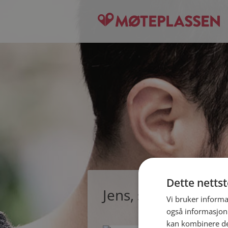
Dette netts
Jens, single mann 
Vi bruker informa
også informasjon
kan kombinere de