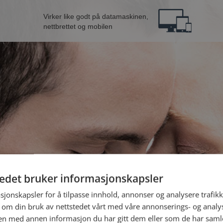
Virker like godt på datamaskinen,
nettbrettet og mobilen
tedet bruker informasjonskapsler
fra Horten
B
sjonskapsler for å tilpasse innhold, annonser og analysere trafikk
 om din bruk av nettstedet vårt med våre annonserings- og anal
n med annen informasjon du har gitt dem eller som de har samlet
Jeg er en: