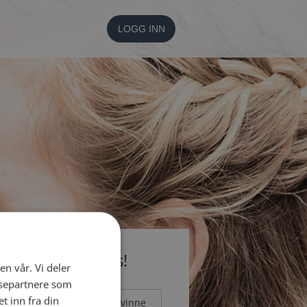
LOGG INN
li medlem gratis!
en vår. Vi deler
ysepartnere som
 inn fra din
Mann
Kvinne